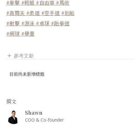
#拳擊
#輕艇
#自由車
#馬術
#高爾夫
#柔道
#空手道
#划船
#射擊
#游泳
#桌球
#跆拳道
#網球
#舉重
參考文獻
add
目前尚未新增標籤
撰文
Shawn
COO & Co-founder