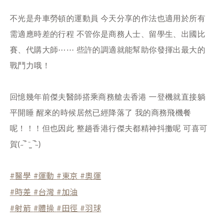
不光是舟車勞頓的運動員 今天分享的作法也適用於所有
需適應時差的行程 不管你是商務人士、留學生、出國比
賽、代購大師⋯⋯ 些許的調適就能幫助你發揮出最大的
戰鬥力哦！
回憶幾年前傑夫醫師搭乘商務艙去香港 一登機就直接躺
平開睡 醒來的時候居然已經降落了 我的商務飛機餐
呢！！！但也因此 整趟香港行傑夫都精神抖擻呢 可喜可
賀(˶‾᷄ ⁻̫ ‾᷅˵)
#醫學
#運動
#東京
#奧運
#時差
#台灣
#加油
#射箭
#體操
#田徑
#羽球