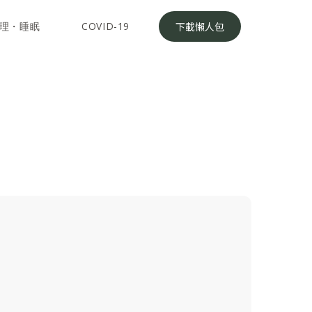
理・睡眠
COVID-19
下載懶人包