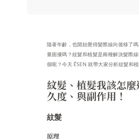
隨著年齡，也開始覺得髮際線向後移了嗎
量困擾嗎？紋髮和植髮是兩種解決髮際線
個呢？今天 ĒSEN 就帶大家分析紋髮
紋髮、植髮我該怎麼
久度、與副作用！
紋髮
原理