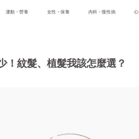
運動・營養
女性・保養
內科・慢性病
心
少！紋髮、植髮我該怎麼選？