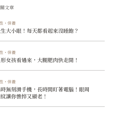
相關文章
性・保養
天生大小眼！每天都看起來沒睡飽？
性・保養
梨形女孩看過來，大腿肥肉快走開！
性・保養
無時無刻滑手機，長時間盯著電腦！眼周
細紋讓你憔悴又顯老！