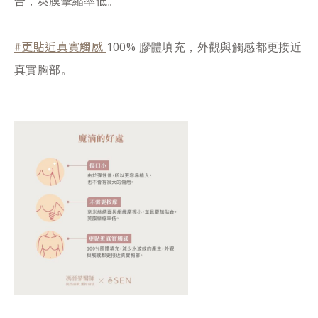
合，莢膜攣縮率低。
#更貼近真實觸感
100% 膠體填充，外觀與觸感都更接近
真實胸部。