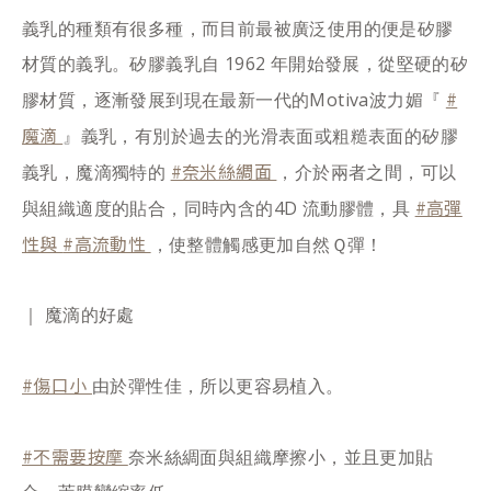
義乳的種類有很多種，而目前最被廣泛使用的便是矽膠
材質的義乳。矽膠義乳自 1962 年開始發展，從堅硬的矽
#
膠材質，逐漸發展到現在最新一代的Motiva波力媚『
魔滴
』義乳，有別於過去的光滑表面或粗糙表面的矽膠
#奈米絲綢面
義乳，魔滴獨特的
，介於兩者之間，可以
#高彈
與組織適度的貼合，同時內含的4D 流動膠體，具
性與
#高流動性
，使整體觸感更加自然Ｑ彈！
｜ 魔滴的好處
#傷口小
由於彈性佳，所以更容易植入。
#不需要按摩
奈米絲綢面與組織摩擦小，並且更加貼