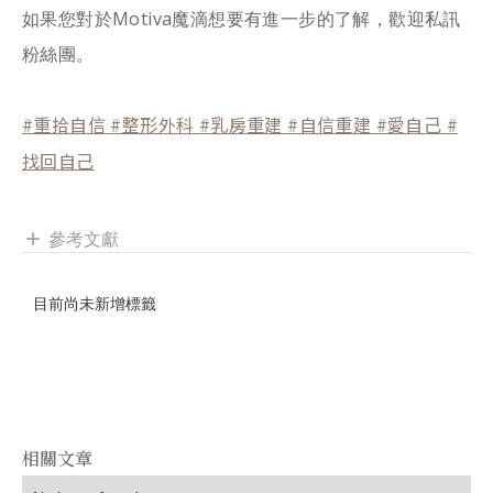
如果您對於Motiva魔滴想要有進一步的了解，歡迎私訊
粉絲團。
#重拾自信
#整形外科
#乳房重建
#自信重建
#愛自己
#
找回自己
參考文獻
add
目前尚未新增標籤
相關文章