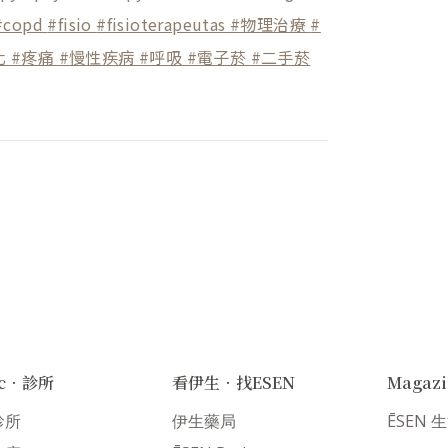
#copd
#fisio
#fisioterapeutas
#物理治療
#
化
#疼痛
#慢性疾病
#呼吸
#電子菸
#二手菸
nic．診所
看伊生．找ESEN
Magaz
診所
伊生藥局
ĒSEN