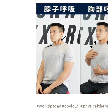
#worldptday
#covid19
#physicalther