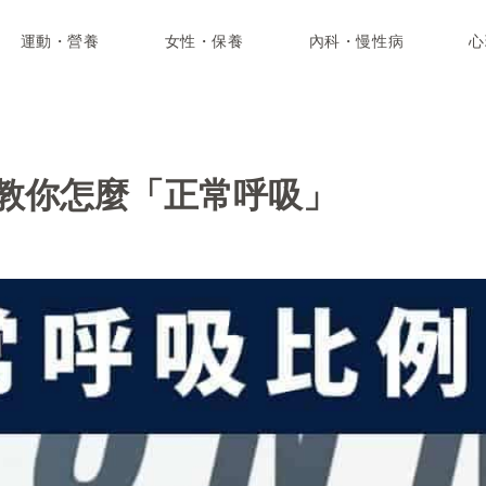
運動・營養
女性・保養
內科・慢性病
心
教你怎麼「正常呼吸」