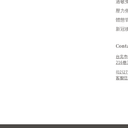
過敏
壓力
體態
新冠
Con
台北市
216巷
(02)2
客服信