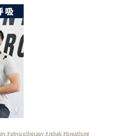
apy
#physiotherapy
#rehab
#breathing