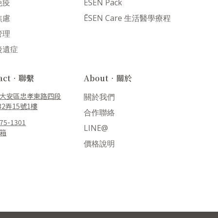
免疫
ĒSEN Pack
焦慮
ĒSEN Care 生活醫學療程
管理
後遺症
tact．聯繫
About．關於
大安區忠孝東路四段
關於我們
32弄15號1樓
合作聯絡
775-1301
LINE@
箱
價格說明