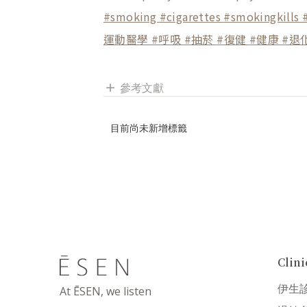
#smoking
#cigarettes
#smokingkills
運動醫學
#呼吸
#抽菸
#復健
#健康
#退
參考文獻
add
目前尚未新增標籤
Cli
伊生
At ĒSEN, we listen