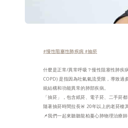
#慢性阻塞性肺疾病
#抽菸
什麼是正常/異常呼吸？慢性阻塞性肺疾病 (chronic
COPD) 是指因為吐氣氣流受限，導致
統結構和功能異常的肺部疾病。
「抽菸」，包含紙菸、電子菸、二手菸都
隨著抽菸時間拉長🚨 20年以上的老菸
📌我們一起來聽聽龍柏蔓心肺物理治療