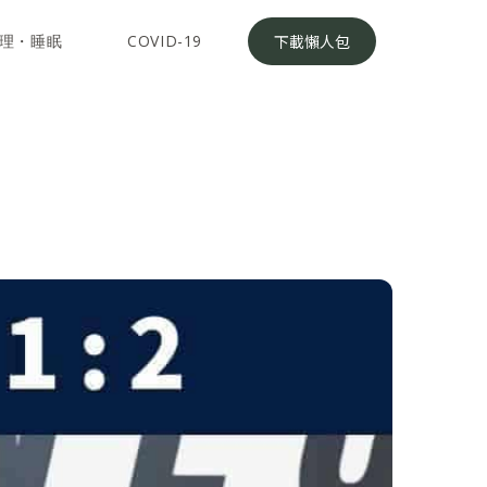
理・睡眠
COVID-19
下載懶人包