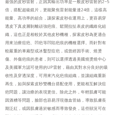
最強的皮秒雷射，正因其輸出功率是一般皮秒雷射的2~5
倍，搭配超級鏡片，更能聚焦雷射能量達24倍，這樣高
能量、高功率的組合，讓探索皮秒在運用上，更容易穿
透皮下真皮層剝離頑強疤痕、鬆開拉扯表皮的纖維化組
織，這也正是相較於其他皮秒機種，探索皮秒為更適合
用來治療痘疤、凹疤等凹陷疤痕的機種選擇。而針對有
較嚴重的車廂型或冰鑿型痘疤，或曾經因手術、燒燙
傷、外傷疤痕的患者，則可以選擇透過美國燒燙燒中心
及美國軍方認可使用的UP雷射，藉由其對水分良好的吸
收性及穿透深度，可用來汽化疤痕組織，並讓組織重新
再生，如與探索皮秒雙機台搭配使用，更能相互解決痘
疤問題，讓治療的表現更佳。除此之外，年輕肌膚可能
因酒糟等問題，臉部也容易浮現微血管絲，導致肌膚長
期泛紅，或因肌膚過於敏感而導致發炎，這些狀況可在