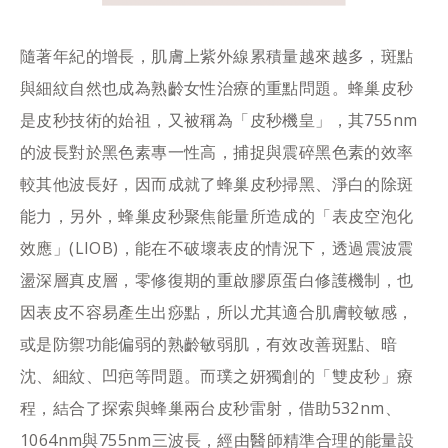
隨著年紀的增長，肌膚上紫外線累積量越來越多，斑點
與細紋自然也成為熟齡女性治療的重點問題。蜂巢皮秒
是皮秒技術的始祖，又被稱為「皮秒機皇」，其755nm
的波長對於黑色素專一性高，捕捉與震碎黑色素的效率
較其他波長好，因而成就了蜂巢皮秒掃黑、淨白的除斑
能力，另外，蜂巢皮秒聚焦能量所造成的「表皮空泡化
效應」(LIOB)，能在不破壞表皮的情況下，透過震波震
盪深層真皮層，零修復期的重啟膠原蛋白修護機制，也
因表皮不容易產生出痧點，所以尤其適合肌膚較敏感，
或是防禦功能偏弱的熟齡敏弱肌，有效改善斑點、暗
沈、細紋、凹疤等問題。而璞之妍獨創的「雙皮秒」療
程，結合了探索與蜂巢兩台皮秒雷射，借助532nm、
1064nm與755nm三波長，經由醫師精準合理的能量設