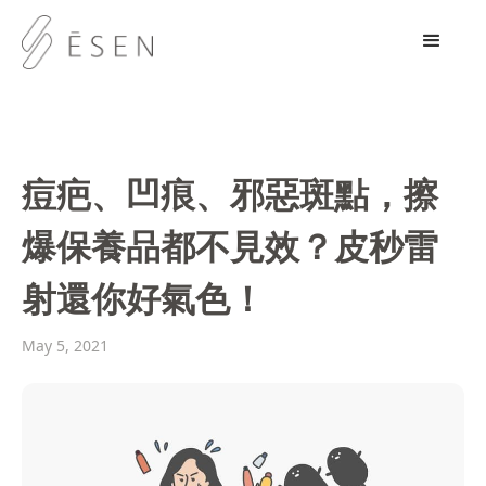
痘疤、凹痕、邪惡斑點，擦
爆保養品都不見效？皮秒雷
射還你好氣色！
May 5, 2021