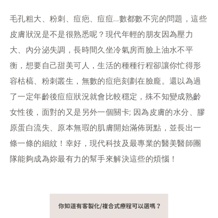
毛孔粗大、粉刺、痘疤、痘痘…數都數不完的問題，這些
皮膚狀況是不是很熟悉呢？現代年輕的朋友因為壓力
大、內分泌失調，長時間久坐冷氣房而臉上油水不平
衡，想要自己甜美可人，生活的種種行程卻讓你忙得形
容枯槁、粉刺叢生，無數的痘疤刻劃在臉龐。還以為過
了一定年齡後痘痘狀況就會比較穩定，殊不知變成熟齡
女性後，面對的又是另外一個關卡; 因為皮膚的水分、膠
原蛋白流失、原本無瑕的肌膚開始滿佈斑點，並長出一
條一條的細紋！幸好，現代科技及最專業的醫美醫師團
隊能夠成為妳最有力的幫手來解決這些的煩惱！