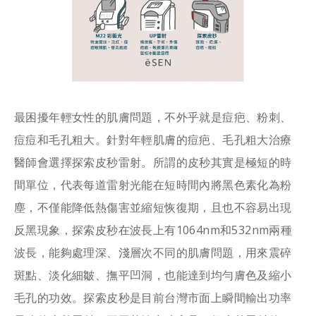
最困擾年輕女性的肌膚問題，不外乎就是痘疤、粉刺、
痘痘和毛孔粗大。針對年輕肌膚的痘疤、毛孔粗大治療
醫師會選擇探索皮秒雷射。所謂的皮秒其實是極短的時
間單位，代表每道雷射光能在短時間內將黑色素化為粉
塵，不僅能降低熱傷害並縮短恢復期，且也不容易出現
反黑現象，探索皮秒在波長上有1064nm和532nm兩種
波長，能夠處理深、淺層次不同的肌膚問題，用來震碎
斑點、淡化細皺、撫平凹洞，也能達到均勻膚色及縮小
毛孔的功效。探索皮秒是目前台灣市面上瞬間輸出功率