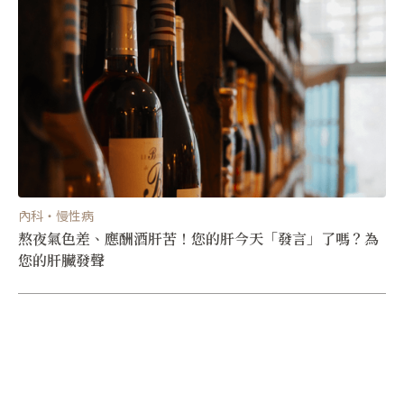
內科・慢性病
熬夜氣色差、應酬酒肝苦！您的肝今天「發言」了嗎？為
您的肝臟發聲