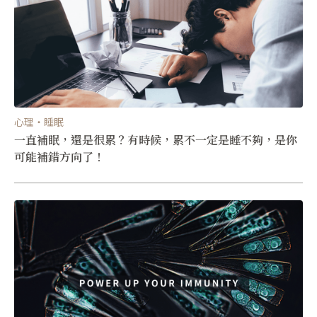
心理・睡眠
一直補眠，還是很累？有時候，累不一定是睡不夠，是你
可能補錯方向了！