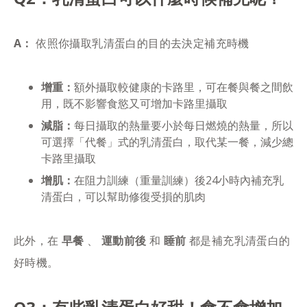
A：
依照你攝取乳清蛋白的目的去決定補充時機
增重：
額外攝取較健康的卡路里，可在餐與餐之間飲
用，既不影響食慾又可增加卡路里攝取
減脂：
每日攝取的熱量要小於每日燃燒的熱量，所以
可選擇「代餐」式的乳清蛋白，取代某一餐，減少總
卡路里攝取
增肌：
在阻力訓練（重量訓練）後24小時內補充乳
清蛋白，可以幫助修復受損的肌肉
此外，在
早餐
、
運動前後
和
睡前
都是補充乳清蛋白的
好時機。