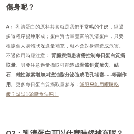
傷身呢？
A：
乳清蛋白的原料其實就是我們平常喝的牛奶，經過
多道程序提煉形成；蛋白質含量豐富的乳清蛋白，只要
根據個人身體狀況適量補充，就不會對身體造成危害。
不過飲用時應注意：
腎臟疾病患者需控制每日蛋白質攝
取量
、另要注意過量攝取可能造成
骨骼鈣質流失
、
結
石
、
雄性激素增加刺激油脂分泌造成毛孔堵塞......等副作
減肥只能用眼睛吃
用
。更多每日蛋白質攝取量參考：
飯？試試168斷食法吧！
Q2：乳清蛋白可以什麼時候補充呢？