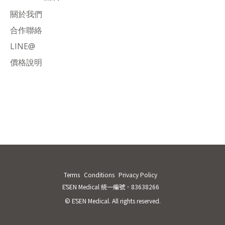
關於我們
合作聯絡
LINE@
價格說明
Terms
Conditions
Privacy Policy
ĒSEN Medical 統一編號．83638266
© ĒSEN Medical. All rights reserved.