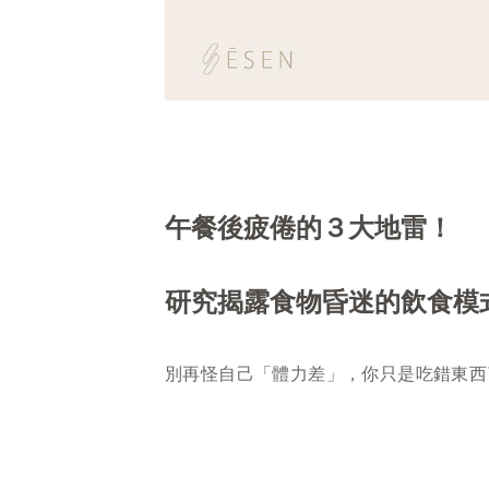
午餐後疲倦的３大地雷！
研究揭露食物昏迷的飲食模
別再怪自己「體力差」，你只是吃錯東西