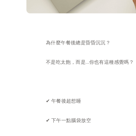
為什麼午餐後總是昏昏沉沉？
不是吃太飽，而是…你也有這種感覺嗎？
✔ 午餐後超想睡
✔ 下午一點腦袋放空