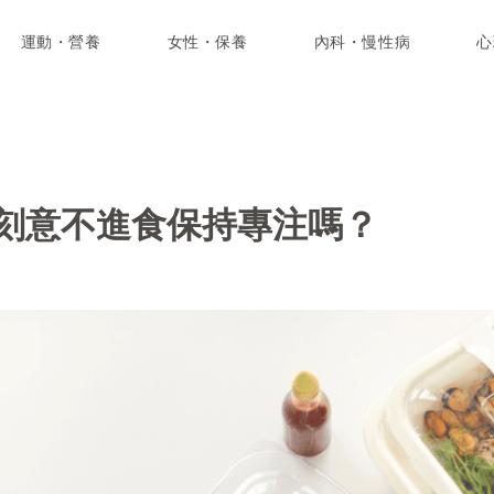
運動・營養
女性・保養
內科・慢性病
心
刻意不進食保持專注嗎？