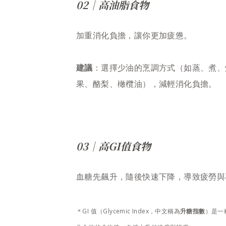
02｜高油脂食物
加重消化負擔，讓你更加疲憊。
建議
：選擇少油的烹調方式（如蒸、煮、
果、酪梨、橄欖油），減輕消化負擔。
03｜高GI值食物
血糖先飆升，隨後快速下降，導致疲勞與
＊GI 值（Glycemic Index，中文稱為
升糖指數
）是一