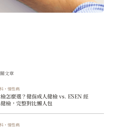
相關文章
科・慢性病
檢怎麼選？健保成人健檢 vs. ĒSEN 經
典健檢，完整對比懶人包
科・慢性病