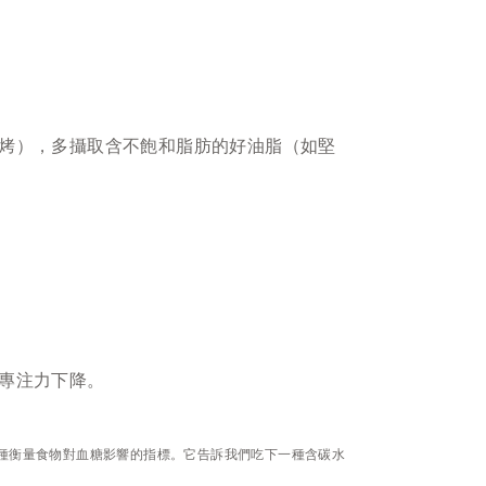
烤），多攝取含不飽和脂肪的好油脂（如堅
專注力下降。
種衡量食物對血糖影響的指標。它告訴我們吃下一種含碳水