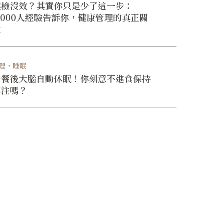
健檢沒效？其實你只是少了這一步：
5,000人經驗告訴你，健康管理的真正關
鍵
理・睡眠
午餐後大腦自動休眠！你刻意不進食保持
專注嗎？