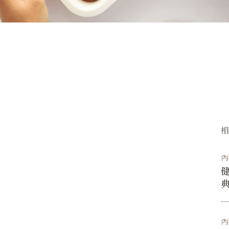
內
健
內