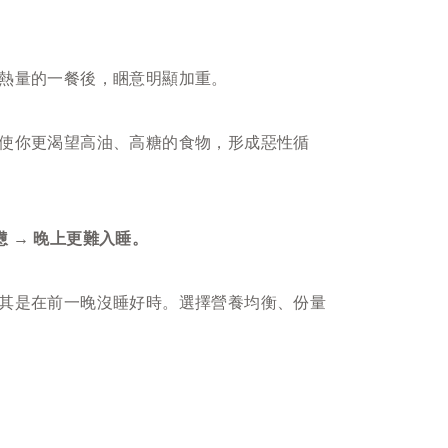
熱量的一餐後，睏意明顯加重。
使你更渴望高油、高糖的食物，形成惡性循
憊 → 晚上更難入睡。
其是在前一晚沒睡好時。選擇營養均衡、份量