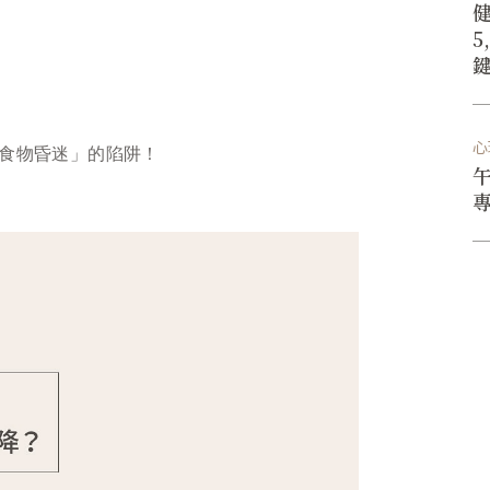
心
食物昏迷」的陷阱！