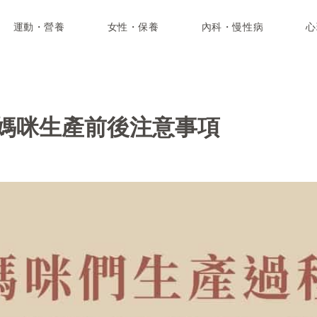
運動・營養
女性・保養
內科・慢性病
心
媽咪生產前後注意事項