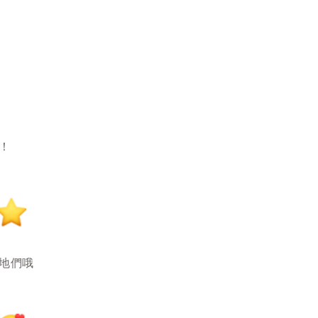
！
地們哦