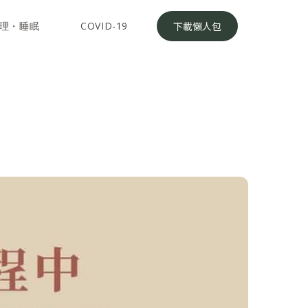
理・睡眠
COVID-19
下載懶人包