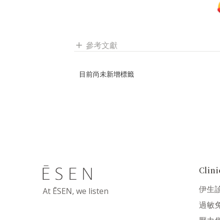
參考文獻
add
目前尚未新增標籤
Cli
伊生
At ĒSEN, we listen
過敏