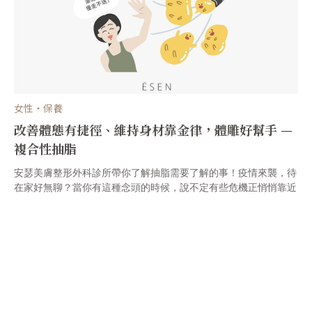
女性・保養
改善體態有捷徑、維持身材靠金律，體雕好幫手 —
複合性抽脂
安瑟美膚整形外科診所帶你了解抽脂需要了解的事！疫情來襲，待
在家好無聊？當你有這種念頭的時候，說不定有些危機正悄悄靠近
你！現在來做個小檢測，看看你是否有下列狀況呢？