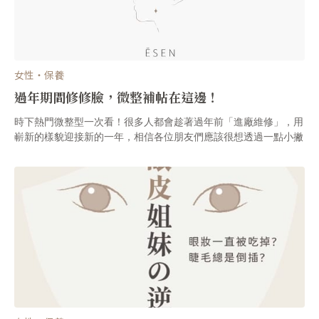
女性・保養
過年期間修修臉，微整補帖在這邊！
時下熱門微整型一次看！很多人都會趁著過年前「進廠維修」，用
嶄新的樣貌迎接新的一年，相信各位朋友們應該很想透過一點小撇
步，除舊佈新對吧！今天ĒSEN整理時下最受女性朋友們歡迎的各
種微整，分享給各位參考，該如何依照自己的需求去做選擇！