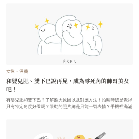
女性・保養
和嬰兒肥、雙下巴說再見，成為零死角的帥哥美女
吧！
有嬰兒肥和雙下巴？了解臉大原因以及對應方法！拍照時總是覺得
只有特定角度好看嗎？限動的照片總是只能一號表情？手機裡滿滿
的修圖app，一堆自拍照等著修圖？臉上的嬰兒肥、雙下巴總是你
給人的第一印象：「這個人胖胖的」；根本是影響臉型和外表審美
觀的絆腳石！嬰兒肥和雙下巴，還有天生側臉下顎輪廓線條不清
楚、甚至是兩側，看了有夠礙眼！對吧！？其實臉部形狀和以上的
問題都是息息相關的，今天ĒSEN解決大家的困擾啦!