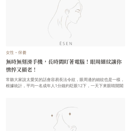
女性・保養
無時無刻滑手機，長時間盯著電腦！眼周細紋讓你
憔悴又顯老！
常聽大家說太愛笑的話會容易長法令紋，眼周邊的細紋也是一樣，
根據統計，平均一名成年人1分鐘約眨眼12下，一天下來眼睛開闔
次數高達11520下！在這種頻率下，眼周隨著時間流逝，當然會長
出細紋啦！今天ĒSEN帶各位深入瞭解眼周細紋的產生以及分享幾
個防皺絕招給大家。