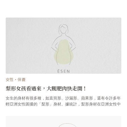
女性・保養
梨形女孩看過來，大腿肥肉快走開！
女生的身材有很多種，如直筒形、沙漏形、蘋果形，還有令許多年
輕亞洲女性困擾的「梨形」身材。據統計，梨形身材在亞洲女性中
占的比重最大，妳屬於哪一種身材呢？妳也總是在穿衣服時煩惱該
如何遮掉梨形臀部和大腿肥肉嗎？今天ĒSEN帶各位女性朋友們了
解該如何解決梨形身材的問題！