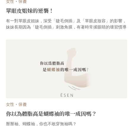
女性・保養
單眼皮姐妹的逆襲！
有一對單眼皮姐妹，深受「睫毛倒插」及「單眼皮妝容」的影響，
妹妹長期因為「睫毛倒插」刺激角膜，有著時常揉眼睛的壞習慣導
致眼睛反覆紅腫，連帶影響外觀，更有可能因為常揉眼睛的動作，
造成眼部的細菌感染。
女性・保養
你以為體脂高是蝴蝶袖的唯一成因嗎？
掰掰袖、蝴蝶袖，你也不敢穿無袖嗎？