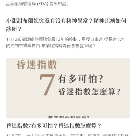
品與藥物管理局 (FDA) 提出申請。
小甜甜布蘭妮究竟有沒有精神異常？精神疾病如何
診斷？
11/13布蘭妮終於擺脫父親13年的控制，重獲自由🎉 從長達13年
的控制中重獲自由 布蘭妮當時為何會被監管呢？
昏迷指數7有多可怕？昏迷指數怎麼算？
11月7日，台中的1名宋性男大生（宋同學）駕車與1輛瑪莎拉蒂發