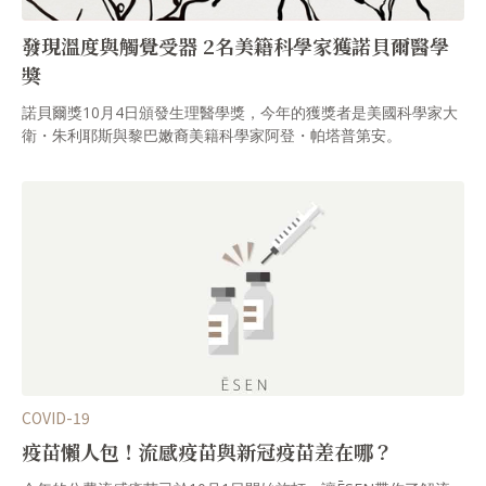
發現溫度與觸覺受器 2名美籍科學家獲諾貝爾醫學
獎
諾貝爾獎10月4日頒發生理醫學獎，今年的獲獎者是美國科學家大
衛・朱利耶斯與黎巴嫩裔美籍科學家阿登・帕塔普第安。
COVID-19
疫苗懶人包！流感疫苗與新冠疫苗差在哪？