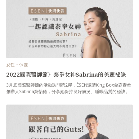
女性・保養
2022國際醫師節》泰拳女神Sabrina的美麗祕訣
3月底國際醫師節的活動訪問第2彈，ĒSEN邀請King Box金霸泰拳
創辦人Sabrina吳怡德，分享她保持良好膚況、睡眠品質的秘訣。