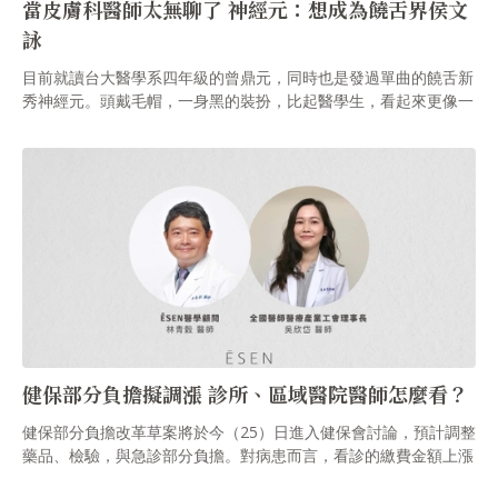
當皮膚科醫師太無聊了 神經元：想成為饒舌界侯文
詠
目前就讀台大醫學系四年級的曾鼎元，同時也是發過單曲的饒舌新
秀神經元。頭戴毛帽，一身黑的裝扮，比起醫學生，看起來更像一
名個性鮮明的饒舌歌手。在「我們台大醫學系，so不太搭理87」
等又跩又酷歌詞背後，現實的神經元是個禮貌且活潑的大男孩，謙
虛地表示自己不能算是真正的饒舌歌手，在醫界也還只是個醫學
生。
健保部分負擔擬調漲 診所、區域醫院醫師怎麼看？
健保部分負擔改革草案將於今（25）日進入健保會討論，預計調整
藥品、檢驗，與急診部分負擔。對病患而言，看診的繳費金額上漲
肯定相當有感。醫師又是怎麼看部分負擔調漲呢？ĒSEN特別邀請