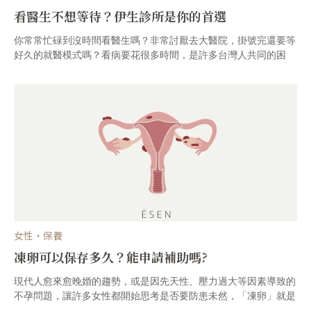
看醫生不想等待？伊生診所是你的首選
你常常忙碌到沒時間看醫生嗎？非常討厭去大醫院，掛號完還要等
好久的就醫模式嗎？看病要花很多時間，是許多台灣人共同的困
擾。
女性・保養
凍卵可以保存多久？能申請補助嗎?
現代人愈來愈晚婚的趨勢，或是因先天性、壓力過大等因素導致的
不孕問題，讓許多女性都開始思考是否要防患未然，「凍卵」就是
在這個世代需求下的產物，可以提供未來可能有生育計畫，但因應