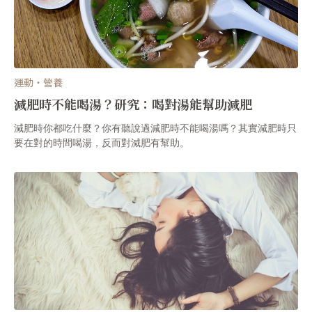
運動・營養
減肥時不能喝湯？研究：喝對湯能幫助減肥
減肥時你都吃什麼？你有聽說過減肥時不能喝湯嗎？其實減肥時只
要在對的時間喝湯，反而對減肥有幫助。