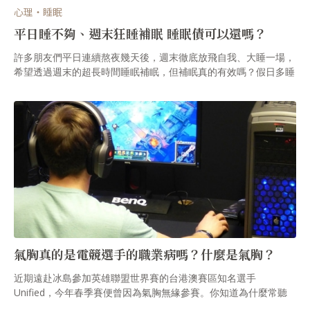
心理・睡眠
平日睡不夠、週末狂睡補眠 睡眠債可以還嗎？
許多朋友們平日連續熬夜幾天後，週末徹底放飛自我、大睡一場，
希望透過週末的超長時間睡眠補眠，但補眠真的有效嗎？假日多睡
一點，能補償平日睡眠不足造成的傷害嗎？
氣胸真的是電競選手的職業病嗎？什麼是氣胸？
近期遠赴冰島參加英雄聯盟世界賽的台港澳賽區知名選手
Unified，今年春季賽便曾因為氣胸無緣參賽。你知道為什麼常聽
聞電競選手有氣胸嗎？