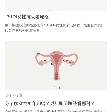
ĒSEN女性抗衰老療程
更年期症狀讓你很困擾嗎？ĒSEN女性抗衰老療程，最適合您的口
服黃體素與外用雌激素。
女性・保養
你了解女性更年期嗎？更年期問題該看哪科？
女性面臨年期問題往往會出現諸多不適，該如何處理更年期帶來的