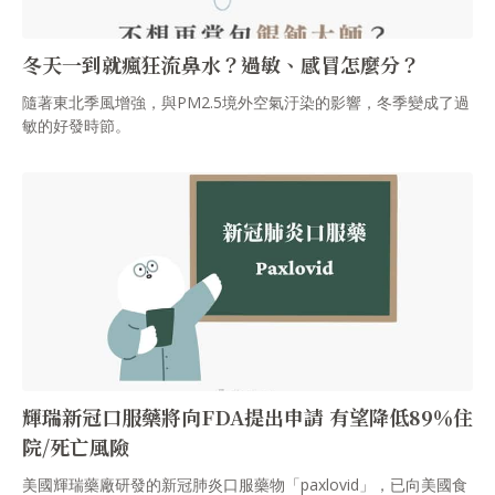
冬天一到就瘋狂流鼻水？過敏、感冒怎麼分？
隨著東北季風增強，與PM2.5境外空氣汙染的影響，冬季變成了過
敏的好發時節。
輝瑞新冠口服藥將向FDA提出申請 有望降低89％住
院/死亡風險
美國輝瑞藥廠研發的新冠肺炎口服藥物「paxlovid」，已向美國食