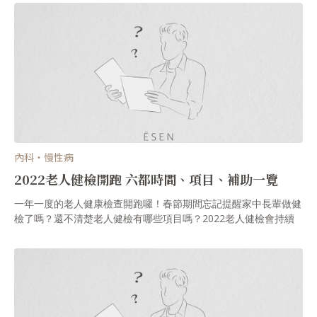
知名家醫科林青穀醫師，與心臟科吳欣岱醫師，分別從基層院所醫
師與區域醫院醫師的角度，分享他們對健保部分負擔改革草案的看
法。
內科・慢性病
2022老人健檢開跑 六都時間、項目、補助一覽
一年一度的老人健康檢查開跑囉！春節期間忘記提醒家中長輩做健
檢了嗎？還不清楚老人健檢有哪些項目嗎？2022老人健檢會持續
辦理至年底，除了部分縣市因疫情暫緩辦理之外，其他縣市的醫療
院所即日起已開放長輩接受政府補助的老人健檢。 許多可能致死
的慢性疾病風險都與年齡相關，超過65歲的長輩應每年定期健康檢
查，追蹤血壓、血糖、膽固醇。除了生理健康檢查項目之外，老年
人的心理健康近年來也愈來愈受到重視，國健署健康加值方案補助
項目已經在基本資料問卷中，列入「憂鬱檢測」項目。