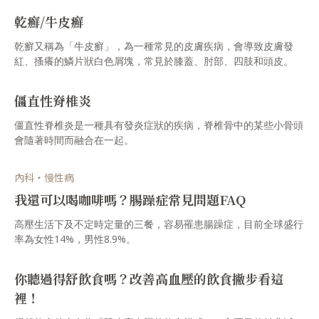
乾癬/牛皮癬
乾癬又稱為「牛皮癬」，為一種常見的皮膚疾病，會導致皮膚發
紅、搔癢的鱗片狀白色屑塊，常見於膝蓋、肘部、四肢和頭皮。
僵直性脊椎炎
僵直性脊椎炎是一種具有發炎症狀的疾病，脊椎骨中的某些小骨頭
會隨著時間而融合在一起。
內科・慢性病
我還可以喝咖啡嗎？腸躁症常見問題FAQ
高壓生活下及不定時定量的三餐，容易罹患腸躁症，目前全球盛行
率為女性14%，男性8.9%。
你聽過得舒飲食嗎？改善高血壓的飲食撇步看這
裡！