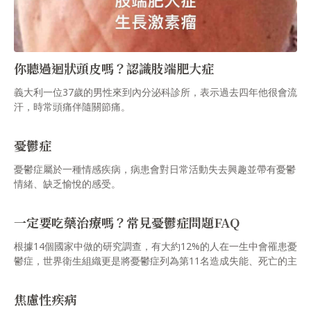
你聽過迴狀頭皮嗎？認識肢端肥大症
義大利一位37歲的男性來到內分泌科診所，表示過去四年他很會流
汗，時常頭痛伴隨關節痛。
憂鬱症
憂鬱症屬於一種情感疾病，病患會對日常活動失去興趣並帶有憂鬱
情緒、缺乏愉悅的感受。
一定要吃藥治療嗎？常見憂鬱症問題FAQ
根據14個國家中做的研究調查，有大約12%的人在一生中會罹患憂
鬱症，世界衛生組織更是將憂鬱症列為第11名造成失能、死亡的主
因。
焦慮性疾病