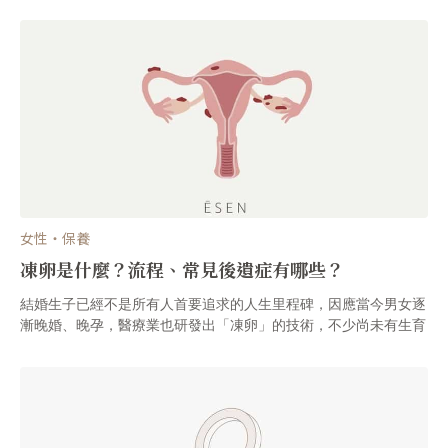
目前狀況不允許的人，仍然有將卵子保存下來、在往後孕育新生命
的機會。那凍卵有年齡限制嗎？幾歲到幾歲可以進行凍卵呢？凍卵
和試管嬰兒是一樣的技術嗎？費用會不會很昂貴呢？今天ĒSEN要
帶大家來剖析凍卵的精髓！
女性・保養
凍卵是什麼？流程、常見後遺症有哪些？
結婚生子已經不是所有人首要追求的人生里程碑，因應當今男女逐
漸晚婚、晚孕，醫療業也研發出「凍卵」的技術，不少尚未有生育
規劃的輕熟女們，會選擇先進行凍卵手術，例如前陣子知名網紅白
癡公主，也透過社群媒體公開自己的凍卵手術過程。所以凍卵是什
麼呢？與我們平常聽到的試管嬰兒有關聯嗎？什麼樣的條件可以考
慮凍卵呢？凍卵的價格會不會很高？今天ĒSEN來帶大家一窺孕育
新生命的新技術！