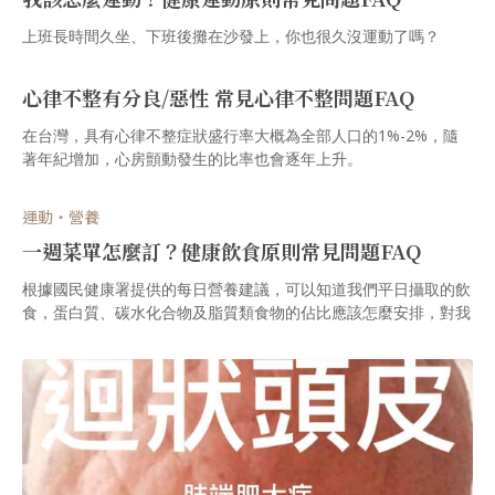
上班長時間久坐、下班後攤在沙發上，你也很久沒運動了嗎？
心律不整有分良/惡性 常見心律不整問題FAQ
在台灣，具有心律不整症狀盛行率大概為全部人口的1%-2%，隨
著年紀增加，心房顫動發生的比率也會逐年上升。
運動・營養
一週菜單怎麼訂？健康飲食原則常見問題FAQ
根據國民健康署提供的每日營養建議，可以知道我們平日攝取的飲
食，蛋白質、碳水化合物及脂質類食物的佔比應該怎麼安排，對我
們的健康來說是營養均衡的；除了熱量分配外，食物的型態也是非
常重要的，一般會建議多攝取原型類的食物，也就是加工程度較低
的食品，如簡單的燙青菜或水煮雞胸肉，還可以看到食物原有的樣
貌。