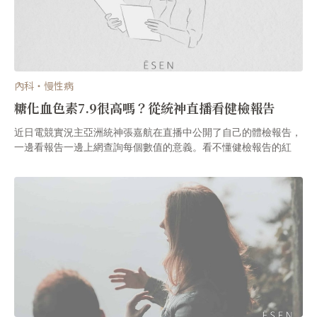
內科・慢性病
糖化血色素7.9很高嗎？從統神直播看健檢報告
近日電競實況主亞洲統神張嘉航在直播中公開了自己的體檢報告，
一邊看報告一邊上網查詢每個數值的意義。看不懂健檢報告的紅
字，相信是許多人拿到健檢報告後會遇到的問題。今天ĒSEN就以
統神的報告為例，告訴朋友們該怎麼看懂健檢報告。