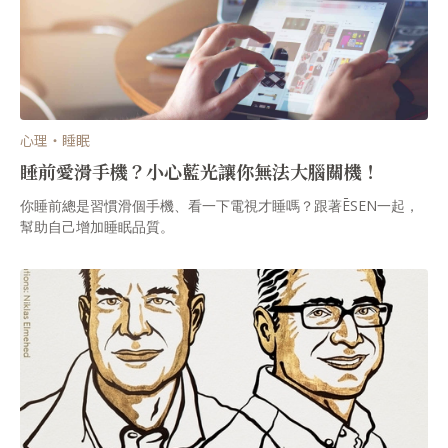
心理・睡眠
睡前愛滑手機？小心藍光讓你無法大腦關機！
你睡前總是習慣滑個手機、看一下電視才睡嗎？跟著ĒSEN一起，
幫助自己增加睡眠品質。