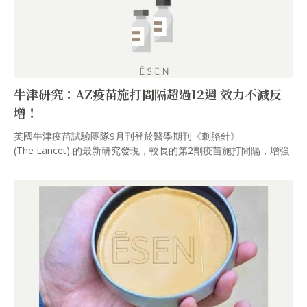
牛津研究：AZ疫苗施打間隔超過12週 效力不減反
增！
英國牛津疫苗試驗團隊9月刊登於醫學期刊《刺胳針》
(The Lancet) 的最新研究發現，較長的第2劑疫苗施打間隔，增強
保護力的效果更好。