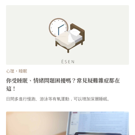
心理・睡眠
你受睡眠、情緒問題困擾嗎？常見疑難雜症都在
這！
日間多進行慢跑、游泳等有氧運動，可以增加深層睡眠。