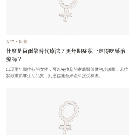
女性・保養
什麼是荷爾蒙替代療法？更年期症狀一定得吃藥治
療嗎？
出現更年期症狀的女性，可以先找您的家庭醫師做初步診斷，若症
狀嚴重影響生活品質，則應儘速至婦產科接受檢查。