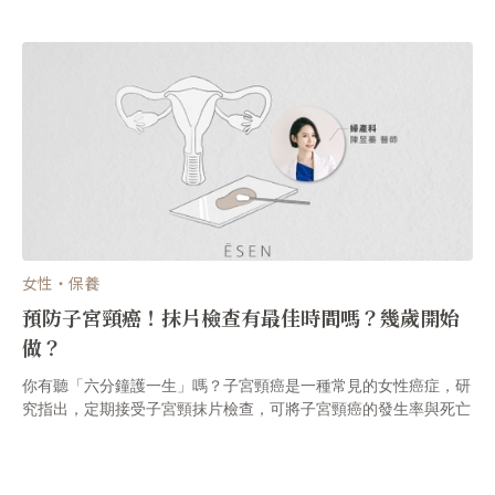
女性・保養
預防子宮頸癌！抹片檢查有最佳時間嗎？幾歲開始
做？
你有聽「六分鐘護一生」嗎？子宮頸癌是一種常見的女性癌症，研
究指出，定期接受子宮頸抹片檢查，可將子宮頸癌的發生率與死亡
率降低6至9成。 除了預防子宮頸癌之外，抹片檢查還可以判斷子
宮頸陰道上是否有發炎現象。女性定期接收子宮頸抹片檢查百利無
一弊。 子宮頸抹片檢查有最佳時間嗎？一般抹片檢查需多久一