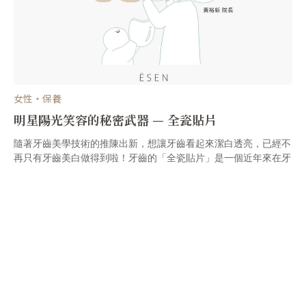
女性・保養
明星陽光笑容的秘密武器 — 全瓷貼片
隨著牙齒美學技術的推陳出新，想讓牙齒看起來潔白透亮，已經不
再只有牙齒美白做得到啦！牙齒的「全瓷貼片」是一個近年來在牙
齒美學上十分熱門的技術，不光是為了想要變美的朋友們，全瓷貼
片還能夠修補因為先天、外力所造成的牙齒瑕疵，做完之後牙齒就
像全新的一樣！對牙齒現狀不滿意的朋友們，一起往下瞭解全瓷貼
片吧！