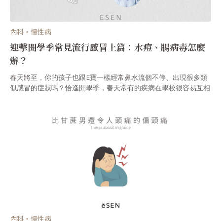
內科・慢性病
迎擊開學季常見流行感冒上篇：水痘、腸病毒怎麼
辦？
春天將至，你的孩子也跟E寶一樣經常鼻水流個不停、出現很多類
似感冒的症狀嗎？恰逢開學季，春天常有的疾病在學校很容易互相
傳染，像是過敏性鼻炎、腸病毒、水痘病毒⋯⋯等，今天ĒSEN要
帶大家認識春季常見的疾病與流行感冒。
內科・慢性病