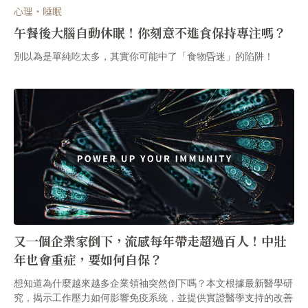
心理・睡眠
午餐後大腦自動休眠！你刻意不進食保持專注嗎？
別以為是單純吃太多，其實你可能中了「食物昏迷」的陷阱！
又一個企業家倒下，流感每年帶走超過百人！中壯
年也會重症，要如何自保？
想知道為什麼越來越多企業領袖突然倒下嗎？本文根據最新醫學研
究，揭示工作壓力如何影響免疫系統，並提供實證醫學支持的改善