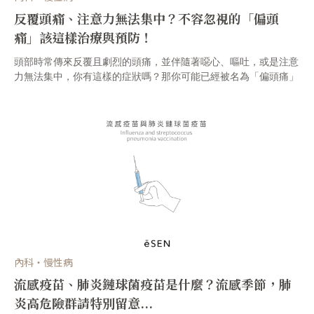
反覆頭痛、注意力無法集中？不容忽視的「偏頭
痛」該這樣治療與預防！
頭部時常傳來反覆且劇烈的頭痛，並伴隨著噁心、嘔吐，或是注意
力無法集中，你有這樣的症狀嗎？那你可能已經被名為「偏頭痛」
的疾病纏上了！
內科・慢性病
流感疫苗、肺炎鏈球菌疫苗是什麼？流感季節，肺
炎高危險群請特別留意...