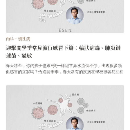
內科・慢性病
迎擊開學季常見流行感冒下篇：輪狀病毒、肺炎鏈
球菌、過敏
春天將至，你的孩子也跟E寶一樣經常鼻水流個不停、出現很多類
似感冒的症狀嗎？恰逢開學季，春天常有的疾病在學校很容易互相
傳染，像是過敏性鼻炎、腸病毒、水痘病毒⋯⋯等，ĒSEN特別邀
請小兒科林智葳醫師，帶大家認識春季常見的疾病與流行感冒。上
篇已經介紹了水痘病毒與腸病毒，本篇將介紹輪狀病毒、肺炎鏈球
菌。