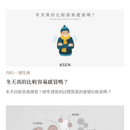
方案。從睡眠管理到營養策略，幫助企業領袖建立全方位的健康防
禦系統。適合關注健康管理、免疫力提升、企業領袖健康的讀者。
內科・慢性病
冬天真的比較容易感冒嗎？
冬天比較容易感冒？經常感冒的話體質真的會變比較差嗎？