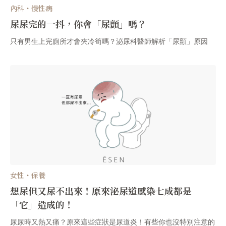
內科・慢性病
尿尿完的一抖，你會「尿顫」嗎？
只有男生上完廁所才會夾冷筍嗎？泌尿科醫師解析「尿顫」原因
女性・保養
想尿但又尿不出來！原來泌尿道感染七成都是
「它」造成的！
尿尿時又熱又痛？原來這些症狀是尿道炎！有些你也沒特別注意的