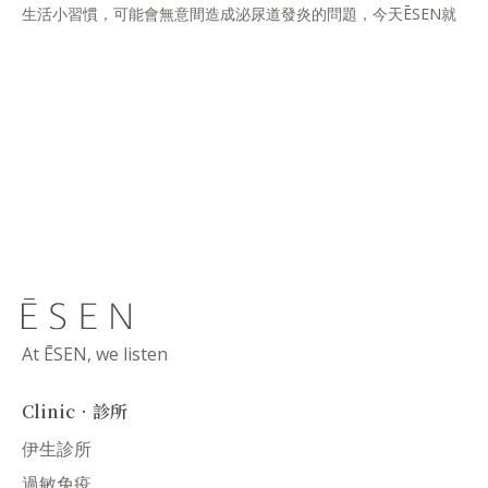
生活小習慣，可能會無意間造成泌尿道發炎的問題，今天ĒSEN就
帶各位朋友看看究竟是疏忽了哪些小事情，才會讓尿尿變成痛苦的
事。
At ĒSEN, we listen
Clinic．診所
伊生診所
過敏免疫