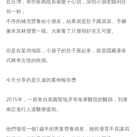
在台灣，有些爸媽或長輩愛子心切，深怕小朋友餓到任
何一秒；
不停的補充營養給小朋友，結果就是肚子圓滾滾、手腳
像米其林寶寶一樣。大家看了只覺得好笑又可愛。
但是在某些地區，小孩子的肚子脹起來，卻是隱藏著各
式稀奇古怪的疾病。
今天分享的是久違的案例報告😎
.
2015年，一群來自美國聖地牙哥海軍醫院的醫師，到東
南亞進行人道醫療援助。
他們發現一個1歲半的男童營養很差，雖然發育不良讓四