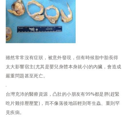
雖然常常沒有症狀，被意外發現，但有時候胎中胎長得
太大影響宿主(尤其是嬰兒身體本身就小)的內臟，會造成
嚴重問題甚至死亡。
.
台灣充沛的醫療資源，凸肚的小朋友有99%都是胖(趕緊
吃片雞排壓壓驚)，而不像落後地區輕則寄生蟲、重則罕
見疾病。