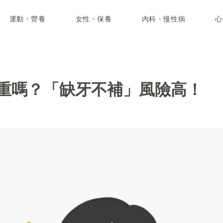
運動・營養
女性・保養
內科・慢性病
心
重嗎？「缺牙不補」風險高！