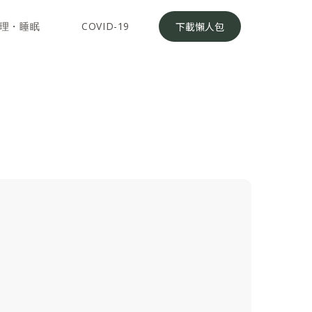
理・睡眠
COVID-19
下載懶人包