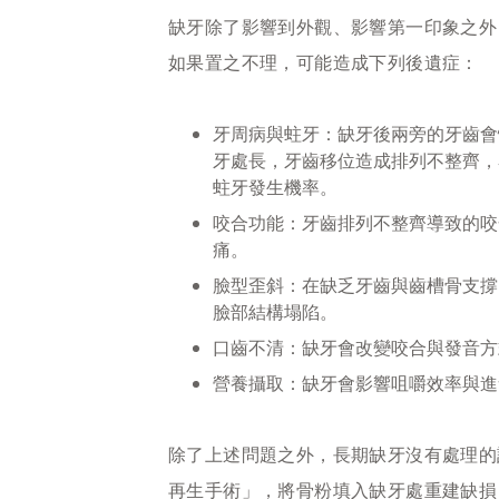
缺牙除了影響到外觀、影響第一印象之外
如果置之不理，可能造成下列後遺症：
牙周病與蛀牙：缺牙後兩旁的牙齒會
牙處長，牙齒移位造成排列不整齊，
蛀牙發生機率。
咬合功能：牙齒排列不整齊導致的咬
痛。
臉型歪斜：在缺乏牙齒與齒槽骨支撐
臉部結構塌陷。
口齒不清：缺牙會改變咬合與發音方
營養攝取：缺牙會影響咀嚼效率與進
除了上述問題之外，長期缺牙沒有處理的
再生手術」，將骨粉填入缺牙處重建缺損