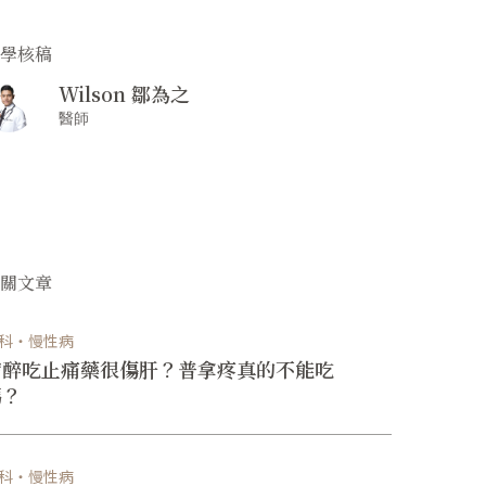
醫學核稿
Wilson 鄒為之
醫師
相關文章
科・慢性病
宿醉吃止痛藥很傷肝？普拿疼真的不能吃
嗎？
科・慢性病