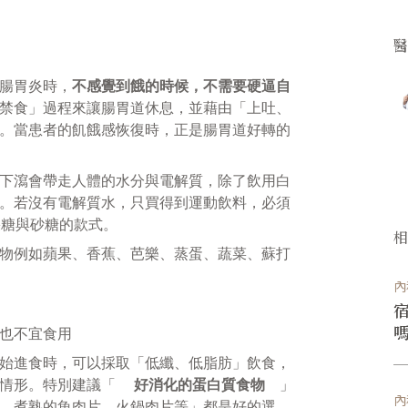
腸胃炎時，
不感覺到餓的時候，不需要硬逼自
禁食」過程來讓腸胃道休息，並藉由「上吐、
。當患者的飢餓感恢復時，正是腸胃道好轉的
下瀉會帶走人體的水分與電解質，除了飲用白
。若沒有電解質水，只買得到運動飲料，必須
果糖與砂糖的款式。
物例如蘋果、香蕉、芭樂、蒸蛋、蔬菜、蘇打
內
也不宜食用
始進食時，可以採取「低纖、低脂肪」飲食，
瀉情形。特別建議「
好消化的蛋白質食物
」
內
、煮熟的魚肉片、火鍋肉片等」都是好的選