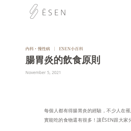
內科・慢性病
｜
ĒSEN小百科
腸胃炎的飲食原則
November 5, 2021
每個人都有得腸胃炎的經驗，不少人在罹
實能吃的食物還有很多！讓ĒSEN跟大