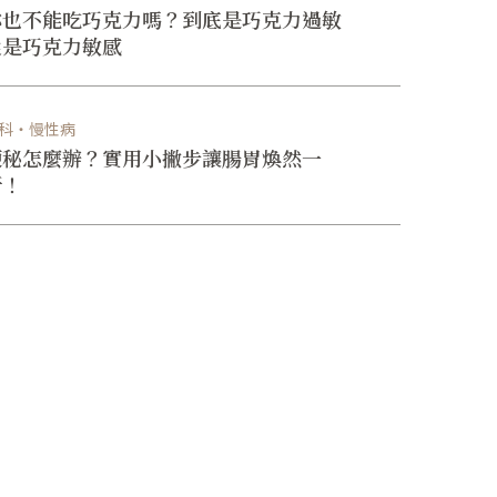
你也不能吃巧克力嗎？到底是巧克力過敏
還是巧克力敏感
科・慢性病
便秘怎麼辦？實用小撇步讓腸胃煥然一
新！