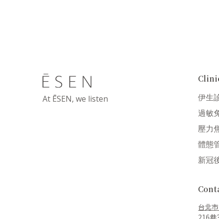
Cli
伊生
At ĒSEN, we listen
過敏
壓力
體態
新冠
Con
台北市
216巷