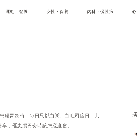
運動・營養
女性・保養
內科・慢性病
心
患腸胃炎時，每日只以白粥、白吐司度日，其
家分享，罹患腸胃炎時該怎麼進食。