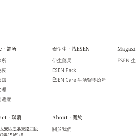
nic．診所
看伊生．找ESEN
Magaz
診所
伊生藥局
ĒSEN
免疫
ĒSEN Pack
焦慮
ĒSEN Care 生活醫學療程
管理
後遺症
tact．聯繫
About．關於
大安區忠孝東路四段
關於我們
32弄15號1樓