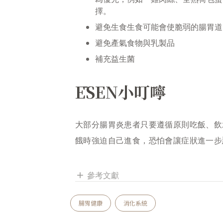
擇。
避免生食生食可能會使脆弱的腸胃道
避免產氣食物與乳製品
補充益生菌
ĒSEN小叮嚀
大部分腸胃炎患者只要遵循原則吃飯、飲
餓時強迫自己進食，恐怕會讓症狀進一步
參考文獻
add
腸胃健康
消化系統