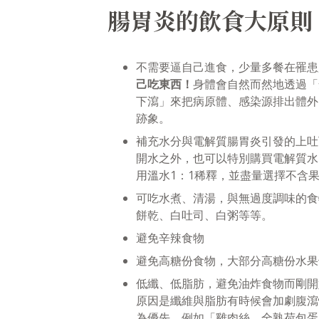
腸胃炎的飲食大原則
不需要逼自己進食，少量多餐在罹患
己吃東西！
身體會自然而然地透過「
下瀉」來把病原體、感染源排出體外
跡象。
補充水分與電解質腸胃炎引發的上吐
開水之外，也可以特別購買電解質水
用溫水1：1稀釋，並盡量選擇不含
可吃水煮、清湯，與無過度調味的食
餅乾、白吐司、白粥等等。
避免辛辣食物
避免高糖份食物，大部分高糖份水果
低纖、低脂肪，避免油炸食物而剛開
原因是纖維與脂肪有時候會加劇腹
為優先，例如「雞肉絲、全熟荷包蛋