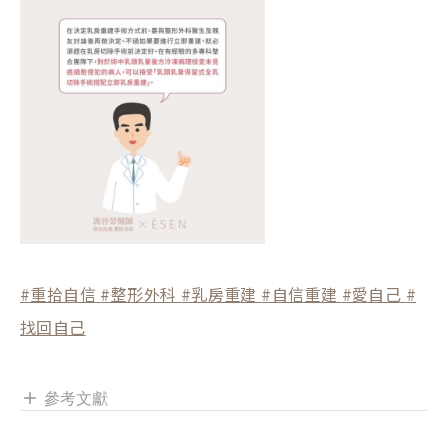
#重拾自信
#整形外科
#乳房重建
#自信重建
#愛自己
#
找回自己
參考文獻
add