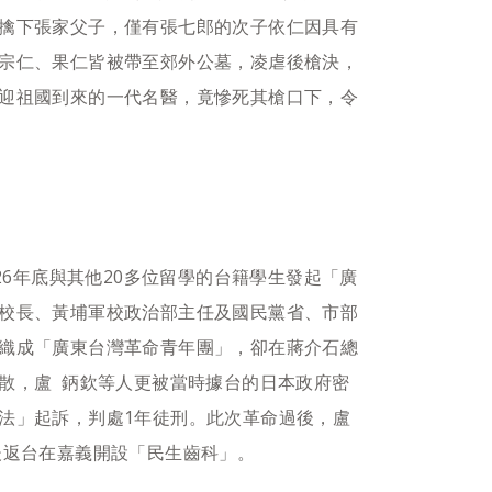
擒下張家父子，僅有張七郎的次子依仁因具有
宗仁、果仁皆被帶至郊外公墓，凌虐後槍決，
迎祖國到來的一代名醫，竟慘死其槍口下，令
26年底與其他20多位留學的台籍學生發起「廣
校長、黃埔軍校政治部主任及國民黨省、市部
織成「廣東台灣革命青年團」，卻在蔣介石總
散，盧 鈵欽等人更被當時據台的日本政府密
法」起訴，判處1年徒刑。此次革命過後，盧
後返台在嘉義開設「民生齒科」。