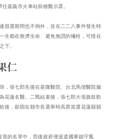
帶往嘉義市火車站前槍斃示眾。
連競選期間也不例外，並在二二八事件發生時
一生都在救濟生命、避免無謂的犧牲，可惜在
之下。
果仁
師，張七郎先後在基隆醫院、台北馬偕醫院服
為花蓮名醫。二戰結束後，張七郎大張旗鼓歡
前後，卻因在縣市長選舉時高票當選花蓮縣縣
殺害的名單中，而後政府便派遣國軍鎮守鳳