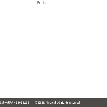
Podcast
cal 統一編號．83638266
© ĒSEN Medical. All rights reserved.