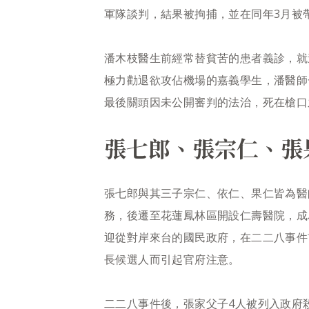
軍隊談判，結果被拘捕，並在同年3月被
潘木枝醫生前經常替貧苦的患者義診，就
極力勸退欲攻佔機場的嘉義學生，潘醫師
最後關頭因未公開審判的法治，死在槍口
張七郎、張宗仁、張
張七郎與其三子宗仁、依仁、果仁皆為醫
務，後遷至花蓮鳳林區開設仁壽醫院，成
迎從對岸來台的國民政府，在二二八事件
長候選人而引起官府注意。
二二八事件後，張家父子4人被列入政府