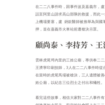
在二二八事件時，因事件波及嘉義市，盧
話至阿里山請求高山部隊的救援，而此一
上機場要塞，盧 鈵欽醫師被推舉為與國
押，並在嘉義市火車站前遭槍決示眾。
顧尚泰、李持芳、王
雲林虎尾埒內里的三姓公廟，專供奉二二
王濟寧印刷技師，3人在二二八事件時從
在當時的虎尾馬場被槍決，三人遺體被善
姓公廟，以紀念三位烈士之付出和犧牲。
看完這些故事，相信大家對二二八事件有
何換來如今民主、安定的社會呢？在二二