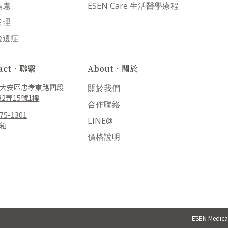
焦慮
ĒSEN Care 生活醫學療程
管理
後遺症
tact．聯繫
About．關於
大安區忠孝東路四段
關於我們
32弄15號1樓
合作聯絡
775-1301
LINE@
箱
價格說明
ĒSEN Medi