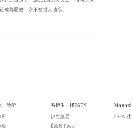
正成為歷史，永不被世人遺忘。
nic．診所
看伊生．找ESEN
Magaz
診所
伊生藥局
ĒSEN
免疫
ĒSEN Pack