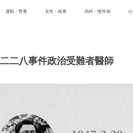
運動・營養
女性・保養
內科・慢性病
心
 二二八事件政治受難者醫師