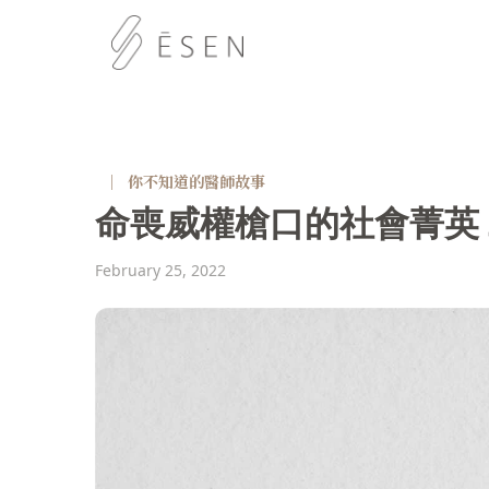
｜
你不知道的醫師故事
命喪威權槍口的社會菁英
February 25, 2022