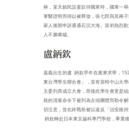
林，某天鎮民設宴款待國軍時，國軍一舉
軍醫證明而得以被釋放，張七郎與其兩子
家人後期申訴通通石沉大海。當初熱烈歡
人不勝唏噓。
盧鈵欽
嘉義出生的盧 鈵欽早年在廣東求學，19
東台灣學生聯合會」，並有當時中山大學
主委列席成立大會，而後此學生會更是組
統的清黨命令下被列為左傾團體而勒令解
切注意，並在終戰前被以違反「治安維持
鈵欽轉赴日本東京齒科專門學校，畢業