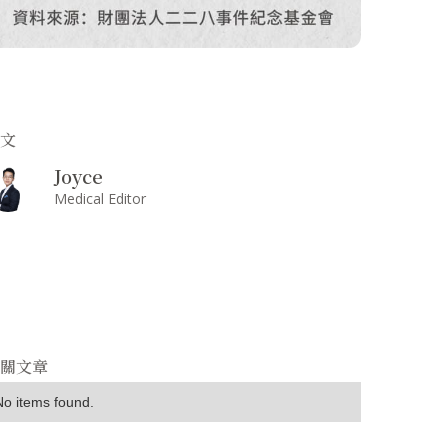
撰文
Joyce
Medical Editor
相關文章
No items found.