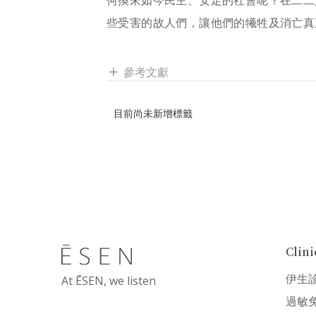
些受害的故人們，讓他們的犧牲及消亡真
參考文獻
add
目前尚未新增標籤
Cli
伊生
At ĒSEN, we listen
過敏