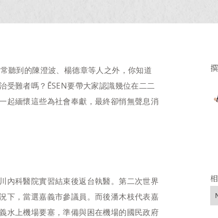
較常聽到的陳澄波、楊德章等人之外，你知道
治受難者嗎？ĒSEN要帶大家認識幾位在二二
一起緬懷這些為社會奉獻，最終卻悄無聲息消
川內科醫院實習結束後返台執醫。第二次世界
況下，當選嘉義市參議員。而後潘木枝代表嘉
義水上機場要塞，準備與困在機場的國民政府