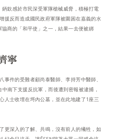
 鈵欽感於市民深受軍隊槍械威脅，積極打電
增援反而造成國民政府軍隊被圍困在嘉義的水
軍協商的「和平使」之一，結果一去便被綁
濟寧
八事件的受難者顧尚泰醫師、李持芳中醫師、
台中南下支援反抗軍，而後遭到密報被逮捕，
心人士收埋在埒內公墓，並在此地建了1座三
了更深入的了解、共鳴，沒有前人的犧牲，如
八紀念日這天，讓ĒSEN陪著大眾一同感念這