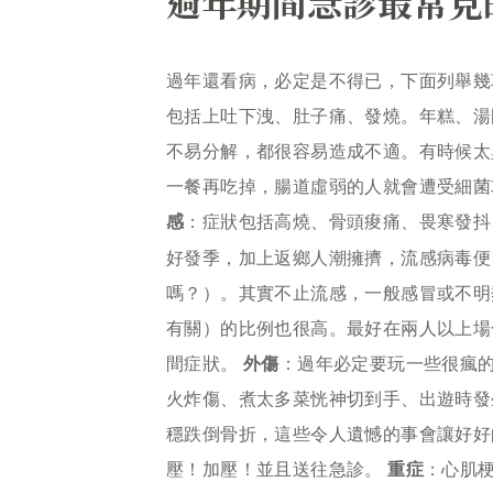
過年期間急診最常見
過年還看病，必定是不得已，下面列舉幾
包括上吐下洩、肚子痛、發燒。年糕、湯
不易分解，都很容易造成不適。有時候太
一餐再吃掉，腸道虛弱的人就會遭受細菌
感
：症狀包括高燒、骨頭痠痛、畏寒發抖
好發季，加上返鄉人潮擁擠，流感病毒便
嗎？）。其實不止流感，一般感冒或不明
有關）的比例也很高。最好在兩人以上場
間症狀。
外傷
：過年必定要玩一些很瘋
火炸傷、煮太多菜恍神切到手、出遊時發
穩跌倒骨折，這些令人遺憾的事會讓好好
壓！加壓！並且送往急診。
重症
：心肌