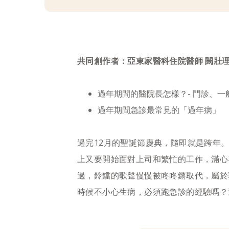
共同創作者：亞東家醫科住院醫師 闕壯
過年期間的醫院長怎樣？- 門診、一
過年期間急診最常見的「過年病」
過完12月的聖誕節慶典，隨即就是跨年
上又要開始面對上司和繁忙的工作，滿心
過，鈴鐺的歌聲慢慢被咚咚鏘取代，屬於
時候不小心生病，必須跑急診的經驗嗎？