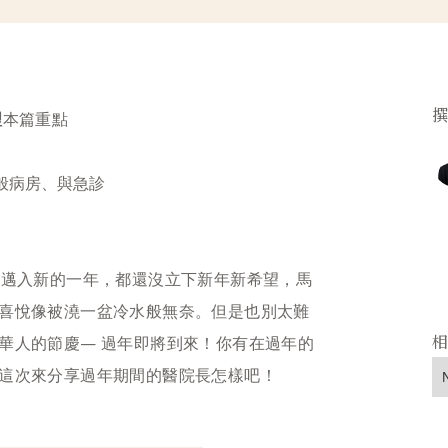
理
本篇重點
般病房、與急診
。邁入新的一年，都還沒立下新年新希望，馬
喜悅像被澆一盆冷水般無奈。但是也別太難
華人的節慶— 過年即將到來！你有在過年的
這次來分享過年期間的醫院長怎樣吧！