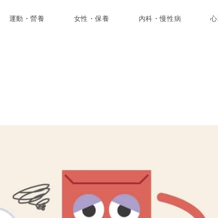
運動・營養
女性・保養
內科・慢性病
心