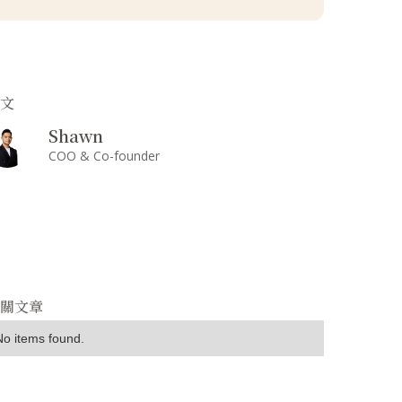
撰文
Shawn
COO & Co-founder
相關文章
No items found.