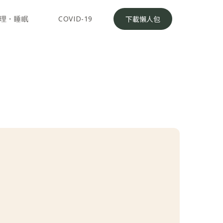
理・睡眠
COVID-19
下載懶人包