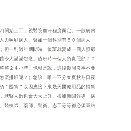
四開始上工，視醫院血汗程度而定。一般病房
人力照顧病人。譬如一個科別有５０個病人，
；但一到過年期間時，值班就變成一個人照顧
舊令人滿滿怨念。值班時一個人負責照顧７０
整整２４小時。也就是說，這段期間沒事不要
怎麼排班呢？）急診：唯一不分春夏秋冬日夜
須＂囤貨＂以因應接下來幾天醫療用品的補貨
，就醫人數也會大大上升。根據新聞報導，病
、醫檢師、藥師、警衛、志工等等都必須團結