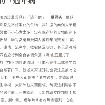
的「過年病」
項急診最常見的「過年病」。
腸胃炎
：症狀
圓都是不好消化的食物，高油脂的肉類大菜也
興奮不小心煮太多，沒有保存好的食物留到下
攻擊。腸胃炎毫無疑問占據過年病寶座！
流
、疲倦、流鼻水、喉嚨痛及咳嗽。冬天是流感
疫苗
四處旅行到全台各個角落（流感
打了
熱（找不到特別原因，可能和寄生蟲或是昆蟲
合戴著口罩。親戚來家裡拜訪也要注意彼此之
的活動，有些人卻是拼了命在過年；譬如放煙
生車禍、大掃除被東西砸傷、熬夜追劇腳步不
的過年蒙上一層陰影。大出血請立即加壓！加
梗塞、腦中風。過年時常有冷氣團報到，心血