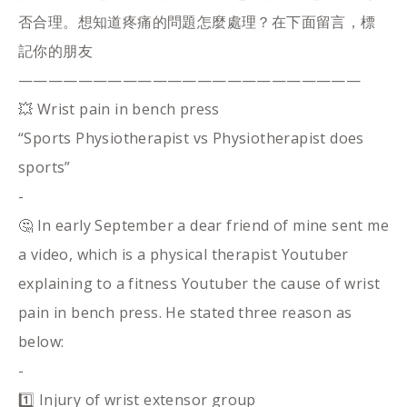
否合理。想知道疼痛的問題怎麼處理？在下面留言，標
記你的朋友
———————————————————————
💥 Wrist pain in bench press
“Sports Physiotherapist vs Physiotherapist does
sports”
-
🤔 In early September a dear friend of mine sent me
a video, which is a physical therapist Youtuber
explaining to a fitness Youtuber the cause of wrist
pain in bench press. He stated three reason as
below:
-
1️⃣ Injury of wrist extensor group