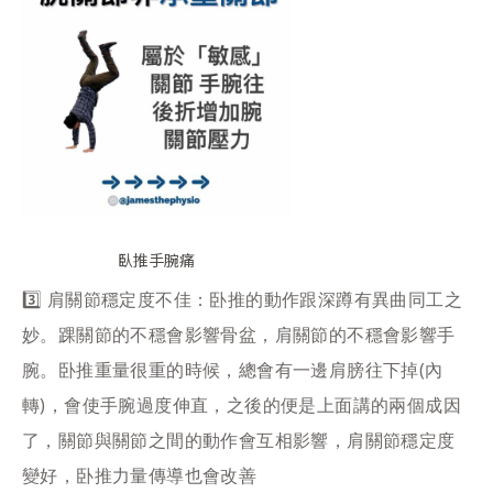
臥推手腕痛
3️⃣ 肩關節穩定度不佳：卧推的動作跟深蹲有異曲同工之
妙。踝關節的不穩會影響骨盆，肩關節的不穩會影響手
腕。卧推重量很重的時候，總會有一邊肩膀往下掉(內
轉)，會使手腕過度伸直，之後的便是上面講的兩個成因
了，關節與關節之間的動作會互相影響，肩關節穩定度
變好，卧推力量傳導也會改善