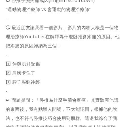
💥 卧推手腕疼痛成因(English scroll down)
“運動物理治療師 vs 會運動的物理治療師”
-
🤔 最近朋友讓我看一個影片，影片的內容大概是一個物
理治療師Youtuber在解釋為什麼卧推會疼痛的原因。他
把疼痛的原因歸納為三個：
-
1️⃣ 伸腕肌群受傷
2️⃣ 肩膀卡住了
3️⃣ 脖子壓到神經
-
👀 問題是問：「卧推為什麼手腕會疼痛」其實聽完他講
的東西後，我有點黑人問號，不太能認同，根據他的說
法，也不符合卧推技巧會使用到肌群。這邊我綜合了我