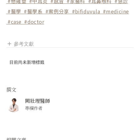
#懸雍垂
#中耳炎
#感冒
#家醫科
#耳鼻喉科
#急診
#醫學
#醫學系
#案例分享
#bifiduvula
#medicine
#case
#doctor
參考文獻
add
目前尚未新增標籤
撰文
闕壯理醫師
專欄作者
相關文章