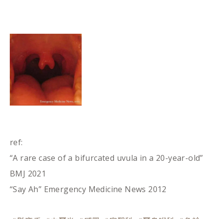
ref:
“A rare case of a bifurcated uvula in a 20-year-old”
BMJ 2021
“Say Ah” Emergency Medicine News 2012