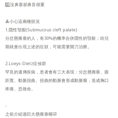
3️⃣沒鼻塞卻鼻音很重
🔺小心這兩種狀況
1.隱性顎裂(Submucous cleft palate)
分岔懸雍垂的人，有30%的機率合併隱性的顎裂；幼兒
期就會出現上述的症狀，可能需要開刀治療。
2.Loeys-Dietz症候群
罕見的遺傳疾病，患者會有三大表現：分岔懸雍垂、眼
距寬、動脈扭曲。扭曲的動脈會形成動脈瘤，造成胸口
疼痛、恐致命。
-
之前介紹過巨大懸雍垂喔🤣