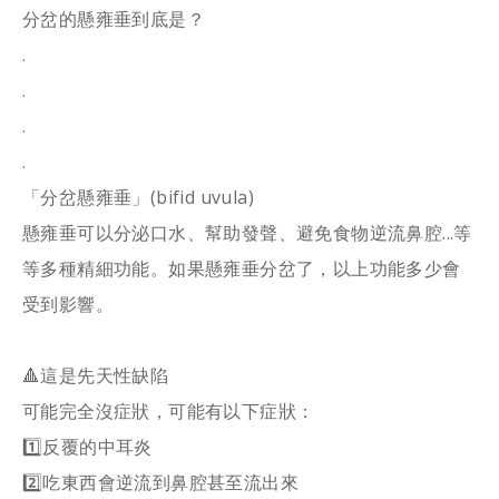
分岔的懸雍垂到底是？
.
.
.
.
「分岔懸雍垂」(bifid uvula)
懸雍垂可以分泌口水、幫助發聲、避免食物逆流鼻腔...等
等多種精細功能。如果懸雍垂分岔了，以上功能多少會
受到影響。
🔺這是先天性缺陷
可能完全沒症狀，可能有以下症狀：
1️⃣反覆的中耳炎
2️⃣吃東西會逆流到鼻腔甚至流出來