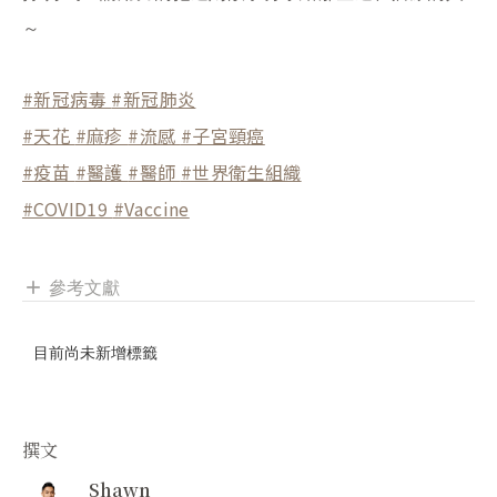
～
#新冠病毒
#新冠肺炎
#天花
#麻疹
#流感
#子宮頸癌
#疫苗
#醫護
#醫師
#世界衛生組織
#COVID19
#Vaccine
參考文獻
add
目前尚未新增標籤
撰文
Shawn