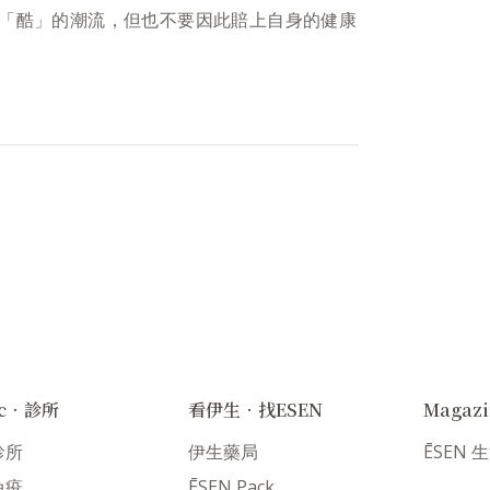
「酷」的潮流，但也不要因此賠上自身的健康
nic．診所
看伊生．找ESEN
Magaz
診所
伊生藥局
ĒSEN
免疫
ĒSEN Pack