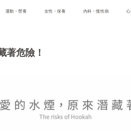
運動・營養
女性・保養
內科・慢性病
心
藏著危險！