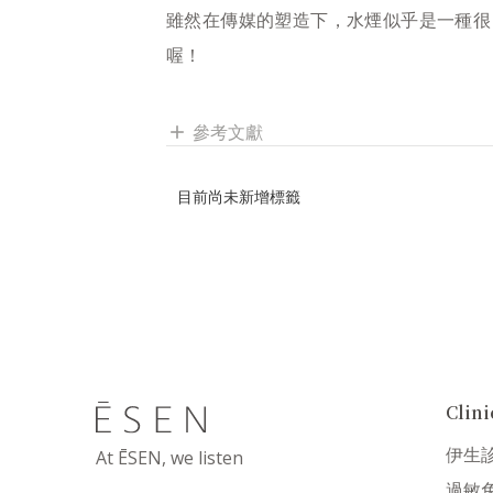
雖然在傳媒的塑造下，水煙似乎是一種很
喔！
參考文獻
add
目前尚未新增標籤
Cli
伊生
At ĒSEN, we listen
過敏