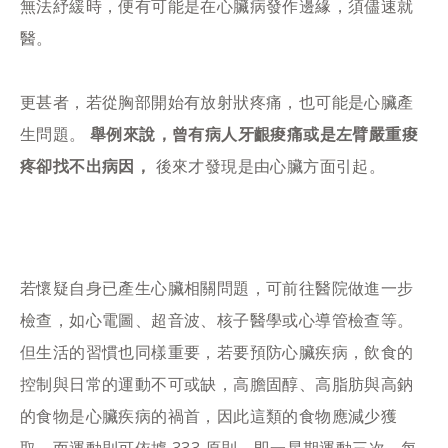
無法紓緩時，便有可能是在心臟病發作邊緣，須儘速就
醫。
更甚者，若從胸部開始有放射狀疼痛，也可能是心臟產
生問題。
舉例來說，曾有病人牙齦痠痛或是左臂嚴重痠
疼卻找不出病因，
後來才發現是由心臟方面引起。
若懷疑自身已產生心臟相關問題，可前往醫院做進一步
檢查，如心電圖、超音波、核子醫學或心導管檢查等。
但生活的習慣也同樣重要，若要預防心臟疾病，飲食的
控制與日常的運動不可或缺，高膽固醇、高脂肪與高鈉
的食物是心臟疾病的禍首，因此這類的食物應減少獲
取，而運動則可依據 333 原則，即一星期運動三次、每