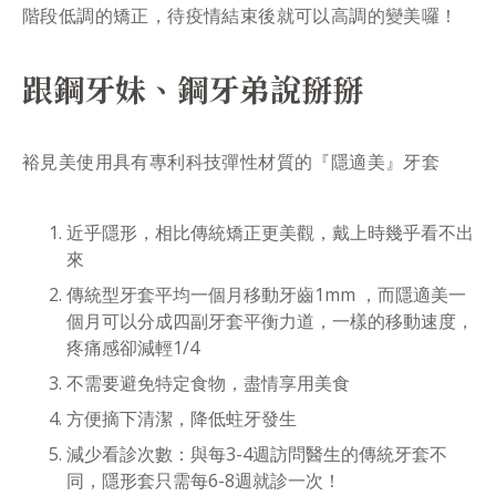
階段低調的矯正，待疫情結束後就可以高調的變美囉！
跟鋼牙妹、鋼牙弟說掰掰
裕見美使用具有專利科技彈性材質的『隱適美』牙套
近乎隱形，相比傳統矯正更美觀，戴上時幾乎看不出
來
傳統型牙套平均一個月移動牙齒1mm ，而隱適美一
個月可以分成四副牙套平衡力道，一樣的移動速度，
疼痛感卻減輕1/4
不需要避免特定食物，盡情享用美食
方便摘下清潔，降低蛀牙發生
減少看診次數：與每3-4週訪問醫生的傳統牙套不
同，隱形套只需每6-8週就診一次！