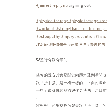
#jamesthephysio
signing out
#physicaltherapy
#physiotherapy
#re
#workout
#strengthandconditioning
#osteopathy
#injuryprevention
#fisi
理治療
#運動醫學
#完整評估
#傷害預防
💥整脊有沒有幫助
整脊的聲音其實是關節內壓力受到瞬間改
跟「折手指」是一模一樣的。上面的圖正
手指」會讓骨頭關節退化更快嗎，這目前
-
試想想，如果整脊的聱音跟「折手指」的