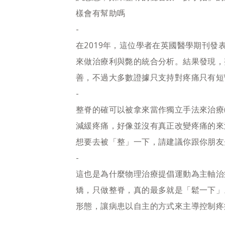
樣會有幫助嗎
-
在2019年，這位學者在英國醫學期刊
來做治療利與斃的統合分析。結果發現，
善，不過大多數證據只支持對疼痛只有短
-
整脊的確可以被拿來當作獨立手法來治療(sta
減緩疼痛，好像並沒有真正改變疼痛的來
想要去被「整」一下，請建議你跟你朋友
-
這也是為什麼物理治療提倡運動為主軸治
矯，只做整脊，真的最多就是「鬆一下」
形態，讓病患以自主的方式來主導控制疼