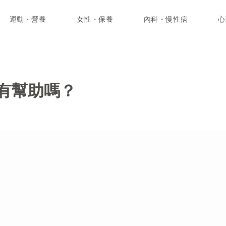
運動・營養
女性・保養
內科・慢性病
心
有幫助嗎？