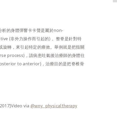
析的身體彈響卡卡聲是屬於non-
ipulative (非外力操作而引起的) 。整脊是針對特
方向推或旋轉，來引起特定的療效。舉例就是把指關
rse process)，請病患吐氣後治療師的身體往
rior to anterior)，治療目的是把脊椎骨
@wny_physicaltherapy
017]Video via