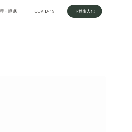
理・睡眠
COVID-19
下載懶人包