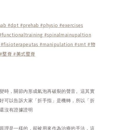
hab
#dpt
#prehab
#physio
#exercises
#functionaltraining
#spinalmainupaltion
o
#fisioterapeutas
#manipulation
#smt
#物
#整脊
#美式整脊
變時，關節內形成氣泡再破裂的聲音。這其實
好可以告訴大家「折手指」是機轉，所以「折
還沒有證據證明
原理是一樣的，卻被用來作為治療的手法，這