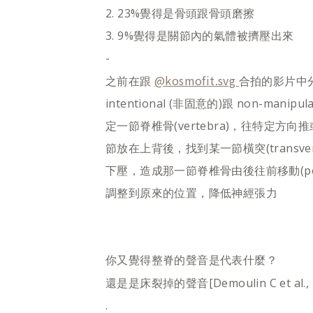
2. 23%覺得是骨頭跟骨頭磨擦
3. 9%覺得是關節內的氣體被擠壓出來
-
@kosmofit.svg
之前在跟
合拍的影片中分
intentional (非固意的)跟 non-man
定一節脊椎骨(vertebra)，往特定
節放在上背後，找到某一節橫突(transve
下壓，造成那一節脊椎骨由後往前移動(poste
調整到原來的位置，降低神經張力
你又覺得整脊的聲音是代表什麼？
還是是床裂掉的聲音[Demoulin C et al., 2
.