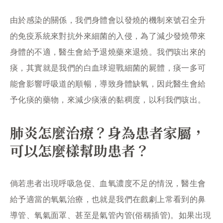
由於感染的關係，我們身體會以發燒的機制來號召全升
的免疫系統來對抗外來細菌的入侵，為了減少發燒帶來
身體的不適，醫生會給予退燒藥來退燒。我們咳出來的
痰，其實就是我們的白血球迎戰細菌的屍體，痰一多可
能會影響呼吸道的順暢，導致身體缺氧，因此醫生會給
予化痰的藥物，來減少痰液的黏稠度，以利我們咳出。
肺炎怎麼治療？身為患者家屬，
可以怎麼樣幫助患者？
倘若患者出現呼吸急促、血氧濃度不足的情況，醫生會
給予適當的氧氣治療，也就是我們在戲劇上常看到的鼻
導管、氧氣面罩、甚至是氣管內管(俗稱插管)。如果出現