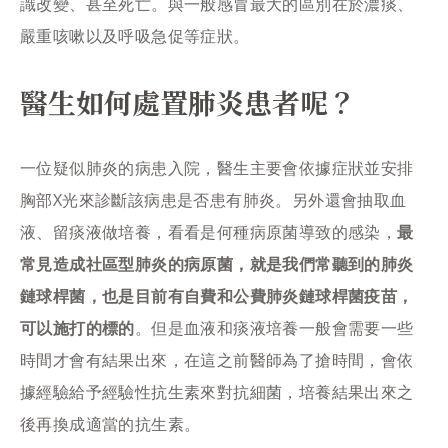
識改變、甚至死亡。與一般感冒最大的區別在於濃痰、
嚴重咳嗽以及呼吸急促等症狀。
醫生如何處置肺炎患者呢？
一位疑似肺炎的病患入院，醫生主要會依據症狀並安排
胸部X光來診斷該病患是否患有肺炎。另外還會抽取血
液、留痰液做培養，看看是何種病原菌導致的感染，
最
常見造成社區型肺炎的病原菌，就是我們常聽到的肺炎
鏈球桿菌，也是目前有自費和公費肺炎鏈球桿菌疫苗，
可以施打的標的
。但是血液和痰液培養一般會需要一些
時間才會有結果出來，在這之前醫師為了搶時間，會依
據經驗給予經驗性抗生素來對抗細菌，培養結果出來之
後再換成適當的抗生素。