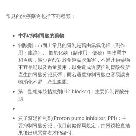
常見的治療藥物包括下列種類：
中和/抑制胃酸的藥物
制酸劑：市面上常見的胃乳是藉由氫氧化鋁（副作
用：腹瀉）、 氫氧化鎂（副作用：便秘）等物質中
和胃酸，減少胃酸對於食道黏膜傷害，不過此類藥物
不宜長期以及過量服用，以免造成過度抑制胃酸後所
產生的胃酸分泌反彈；而若過度抑制胃酸也容易讓食
物消化不易，產生腹脹。
第二型組織胺拮抗劑(H2-blocker)：主要抑制胃酸分
泌
質子幫浦抑制劑(Proton pump inhibitor, PPI)：主
要抑制胃酸分泌，依目前健保局規定，由胃鏡檢查結
果後出現異常者才能給付。