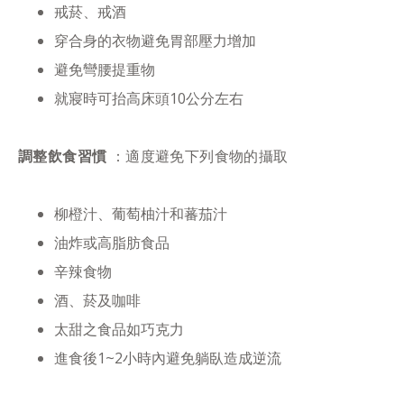
戒菸、戒酒
穿合身的衣物避免胃部壓力增加
避免彎腰提重物
就寢時可抬高床頭10公分左右
調整飲食習慣
：適度避免下列食物的攝取
柳橙汁、葡萄柚汁和蕃茄汁
油炸或高脂肪食品
辛辣食物
酒、菸及咖啡
太甜之食品如巧克力
進食後1~2小時內避免躺臥造成逆流