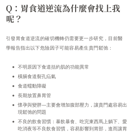
Q：胃食道逆流為什麼會找上我
呢？
引發胃食道逆流的確切機轉仍需要更一步研究，目前醫
學報告指出以下危險因子可能容易產生賁門鬆弛：
不明原因下食道括約肌的功能異常
橫膈食道裂孔疝氣
食道蠕動障礙
長期放置鼻胃管
懷孕與變胖—主要會增加腹部壓力，讓賁門處容易出
現鬆弛的問題
不良的飲食習慣：暴飲暴食、吃完東西馬上躺下、愛
吃消夜等不良飲食習慣，容易影響到胃部，進而讓胃