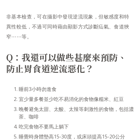
非基本檢查，可在攝影中發現逆流現象，但敏感度和特
異性較低，不過可同時藉由顯影方式診斷疝氣、食道狹
窄⋯⋯等。
Q：我還可以做些甚麼來預防、
防止胃食道逆流惡化？
睡前3小時勿進食
宜少量多餐並少吃不易消化的食物像糯米、紅豆
晚餐避免太甜、太酸、太辣等刺激性的食物，包括濃
茶、咖啡
吃完食物不要馬上躺下
睡覺時身體墊高15-30度，或床頭提高15-20公分