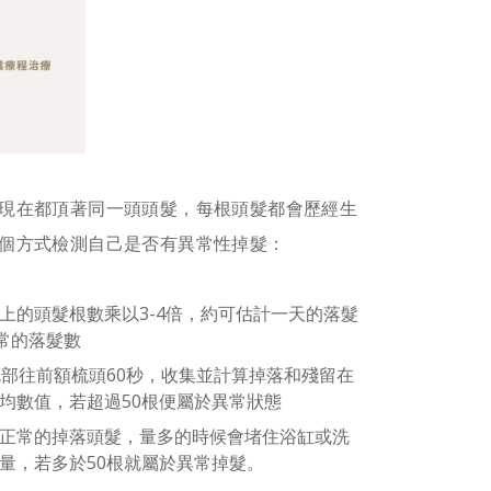
現在都頂著同一頭頭髮，每根頭髮都會歷經生
個方式檢測自己是否有異常性掉髮：
上的頭髮根數乘以3-4倍，約可估計一天的落髮
常的落髮數
枕部往前額梳頭60秒，收集並計算掉落和殘留在
均數值，若超過50根便屬於異常狀態
正常的掉落頭髮，量多的時候會堵住浴缸或洗
量，若多於50根就屬於異常掉髮。