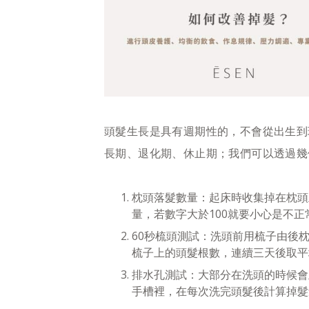
頭髮生長是具有週期性的，不會從出生到
長期、退化期、休止期；我們可以透過幾
枕頭落髮數量：起床時收集掉在枕頭
量，若數字大於100就要小心是不正
60秒梳頭測試：洗頭前用梳子由後
梳子上的頭髮根數，連續三天後取平
排水孔測試：大部分在洗頭的時候會
手槽裡，在每次洗完頭髮後計算掉髮