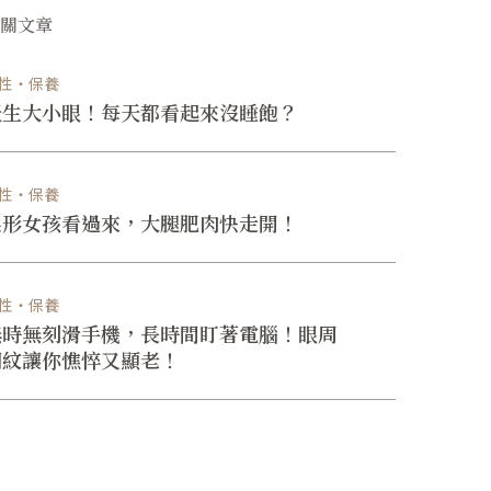
相關文章
性・保養
天生大小眼！每天都看起來沒睡飽？
性・保養
梨形女孩看過來，大腿肥肉快走開！
性・保養
無時無刻滑手機，長時間盯著電腦！眼周
細紋讓你憔悴又顯老！