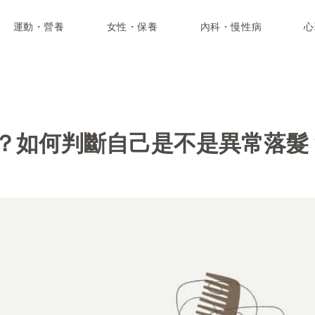
運動・營養
女性・保養
內科・慢性病
心
？如何判斷自己是不是異常落髮