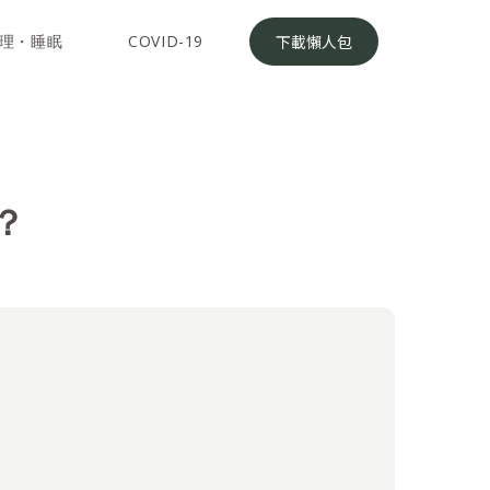
理・睡眠
COVID-19
下載懶人包
？