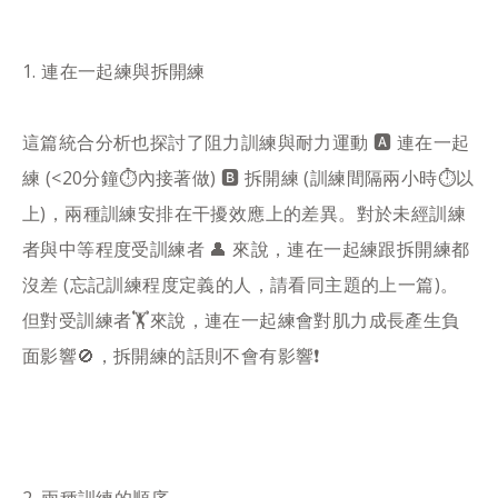
1️. 連在一起練與拆開練​
這篇統合分析也探討了阻力訓練與耐力運動 🅰 連在一起
練 (<20分鐘⏱內接著做) 🅱 拆開練 (訓練間隔兩小時⏱以
上)，兩種訓練安排在干擾效應上的差異。對於未經訓練
者與中等程度受訓練者 👤 來說，連在一起練跟拆開練都
沒差 (忘記訓練程度定義的人，請看同主題的上一篇)。
但對受訓練者🏋️來說，連在一起練會對肌力成長產生負
面影響🚫，拆開練的話則不會有影響❗️​
2️. 兩種訓練的順序​