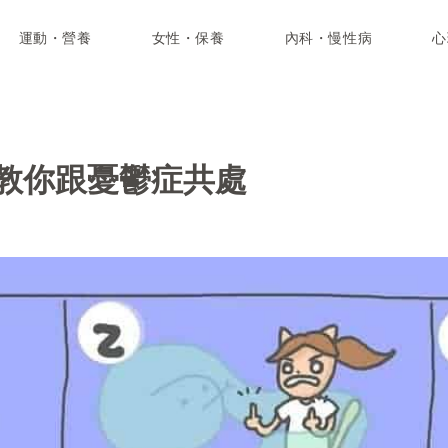
運動・營養
女性・保養
內科・慢性病
心
教你跟憂鬱症共處