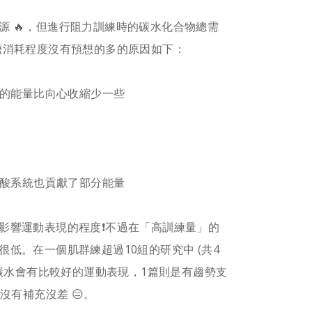
源 🔥，但進行阻力訓練時的碳水化合物總需
肝醣消耗程度沒有預想的多的原因如下：
費的能量比向心收縮少一些​
酸系統也貢獻了部分能量​​
影響運動表現的程度❗️不過在「高訓練量」的
低。在一個肌群練超過10組的研究中 (共4
充碳水會有比較好的運動表現，1篇則是有趨勢支
沒有補充沒差 😑。