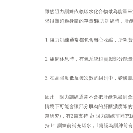
雖然阻力訓練依賴碳水化合物做為能量來
求很難超過身體的存量❗️阻力訓練時，
1. 阻力訓練通常都包含離心收縮，所耗
2. 組間休息時，有氧系統也貢獻部分能量
​3. 在高強度低反覆次數的組別中，磷酸肌
因此，阻力訓練通常不會把肝醣耗盡到會
情境下可能會讓部分肌肉的肝醣濃度降的很
篇研究)，有2篇支持 👍 阻力訓練前補
持 📈 訓練前補充碳水，1篇認為訓練前有