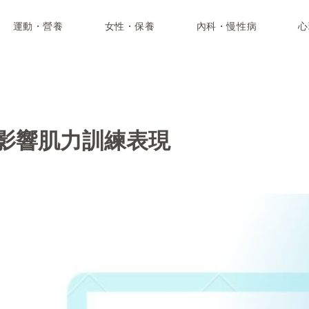
運動・營養
女性・保養
內科・慢性病
心
影響肌力訓練表現