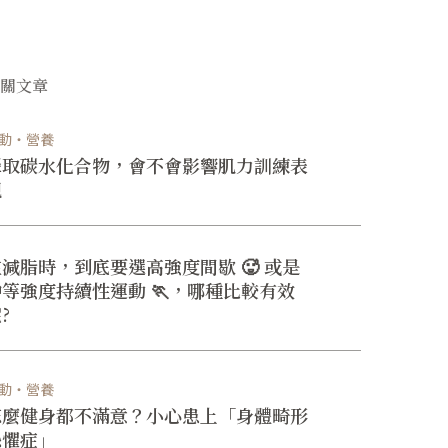
相關文章
動・營養
攝取碳水化合物，會不會影響肌力訓練表
現
在減脂時，到底要選高強度間歇 🥵 或是
中等強度持續性運動 🏃，哪種比較有效
?
動・營養
怎麼健身都不滿意？小心患上「身體畸形
恐懼症」