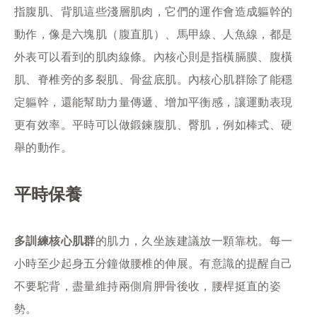
指腹肌、背肌這些淺層肌肉，它們的運作會造成軀幹的
動作，像是六塊肌（腹直肌）、馬甲線、人魚線，都是
外表可以看到的肌肉線條。內核心則是指橫膈膜、腹橫
肌、脊椎旁的多裂肌、骨盆底肌。內核心肌群除了能穩
定軀幹，還能幫助力量傳遞、增加平衡感，讓運動表現
更有效率。平時可以做鍛鍊腹肌、臀肌，例如棒式、硬
舉的動作。
平時保養
多訓練核心肌群
的肌力，久坐族建議放一顆靠枕。每一
小時至少起身五分鐘做腰椎的伸展。有意識的提醒自己
不要駝背，盡量維持兩側肩胛骨後收，腰桿挺直的姿
勢。