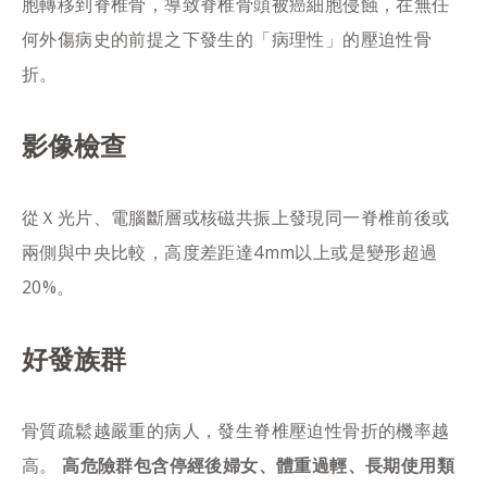
胞轉移到脊椎骨，導致脊椎骨頭被癌細胞侵蝕，在無任
何外傷病史的前提之下發生的「病理性」的壓迫性骨
折。
影像檢查
從Ｘ光片、電腦斷層或核磁共振上發現同一脊椎前後或
兩側與中央比較，高度差距達4mm以上或是變形超過
20%。
好發族群
骨質疏鬆越嚴重的病人，發生脊椎壓迫性骨折的機率越
高。
高危險群包含停經後婦女、體重過輕、長期使用類