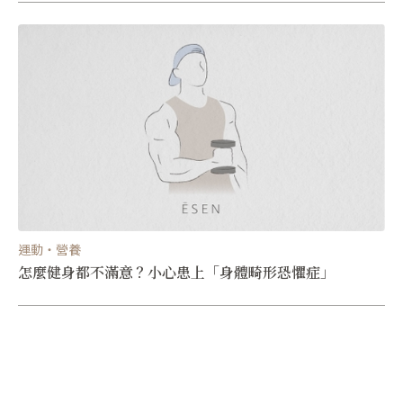
運動・營養
怎麼健身都不滿意？小心患上「身體畸形恐懼症」