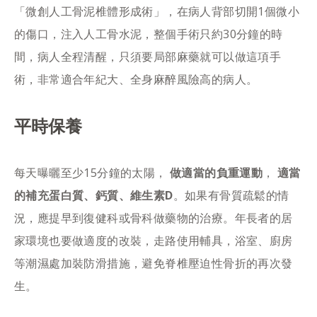
「微創人工骨泥椎體形成術」，在病人背部切開1個微小
的傷口，注入人工骨水泥，整個手術只約30分鐘的時
間，病人全程清醒，只須要局部麻藥就可以做這項手
術，非常適合年紀大、全身麻醉風險高的病人。
平時保養
每天曝曬至少15分鐘的太陽，
做適當的負重運動
，
適當
的補充蛋白質、鈣質、維生素D
。如果有骨質疏鬆的情
況，應提早到復健科或骨科做藥物的治療。年長者的居
家環境也要做適度的改裝，走路使用輔具，浴室、廚房
等潮濕處加裝防滑措施，避免脊椎壓迫性骨折的再次發
生。