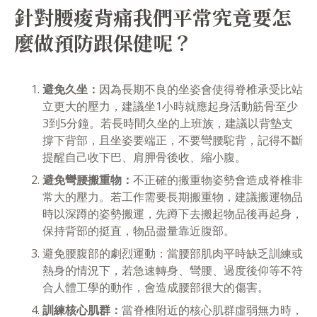
針對腰痠背痛我們平常究竟要怎
麼做預防跟保健呢？
避免久坐：
因為長期不良的坐姿會使得脊椎承受比站
立更大的壓力，建議坐1小時就應起身活動筋骨至少
3到5分鐘。若長時間久坐的上班族，建議以背墊支
撐下背部，且坐姿要端正，不要彎腰駝背，記得不斷
提醒自己收下巴、肩胛骨後收、縮小腹。
避免彎腰搬重物：
不正確的搬重物姿勢會造成脊椎非
常大的壓力。若工作需要長期搬重物，建議搬運物品
時以深蹲的姿勢搬運，先蹲下去搬起物品後再起身，
保持背部的挺直，物品盡量靠近腹部。
避免腰腹部的劇烈運動：當腰部肌肉平時缺乏訓練或
熱身的情況下，若急速轉身、彎腰、過度後仰等不符
合人體工學的動作，會造成腰部很大的傷害。
訓練核心肌群：
當脊椎附近的核心肌群虛弱無力時，