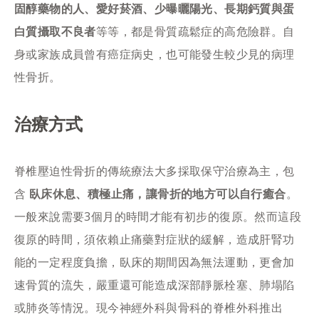
固醇藥物的人、愛好菸酒、少曝曬陽光、長期鈣質與蛋
白質攝取不良者
等等，都是骨質疏鬆症的高危險群。自
身或家族成員曾有癌症病史，也可能發生較少見的病理
性骨折。
治療方式
脊椎壓迫性骨折的傳統療法大多採取保守治療為主，包
含
臥床休息、積極止痛，讓骨折的地方可以自行癒合
。
一般來說需要3個月的時間才能有初步的復原。然而這段
復原的時間，須依賴止痛藥對症狀的緩解，造成肝腎功
能的一定程度負擔，臥床的期間因為無法運動，更會加
速骨質的流失，嚴重還可能造成深部靜脈栓塞、肺塌陷
或肺炎等情況。現今神經外科與骨科的脊椎外科推出