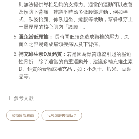
則無法提供脊椎足夠的支撐力。適當的運動可以改善
及預防下背痛。建議平時應多做腰部運動，例如棒
式、臥姿抬腿、仰臥起坐、捲腹等做動，幫脊椎穿上
一層厚厚的核心肌肉「護腰」。
避免當低頭族：
長時間低頭會造成頸椎的壓力，久
而久之容易造成肩頸痠痛以及下背痛。
補充維生素D及鈣質：
若是因為骨質疏鬆引起的壓迫
性骨折，除了適當的負重運動外，建議多補充維生素
D、鈣質的食物或補充品，如：小魚干、蝦米、豆製
品等。
參考文獻
add
頭頸肩部肌肉
我該怎麼做運動？