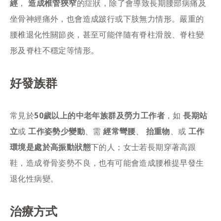
經
，
造成椎管狹窄
的症狀，除了會導致長期腰部病痛及
坐骨神經痛外，也會造成跛行或下肢無力情形。嚴重的
腰椎退化性關節炎，甚至可能伴隨有脊柱滑脫、脊柱變
形及脊柱不穩定等情形。
好發族群
常見於
50歲以上的中老年族群及勞力工作者
，如
長期站
立
或
工作姿勢少變動
、需
經常彎腰
、
抬重物
、或
工作
環境是處於高振動狀態
下的人；女士若長期穿著高跟
鞋，造成脊骨姿勢不良，也有可能會造成腰椎提早發生
退化性病變。
治療方式