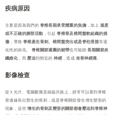
疾病原因
主要是因為我們的
脊椎長期承受體重的負擔
，加上
過度
或不正確的腰部活動
，引起
脊椎骨及椎間盤軟組織的損
傷
，導致
脊椎產生骨刺、椎間盤突出或是脊柱滑脫
等退
化性的病兆。
脊椎關節週圍的韌帶
也可能因
長期關節炎
纖維化
，而
壓迫
到附近的
神經
，造成
坐骨神經痛
。
影像檢查
從Ｘ光片、電腦斷層及核磁共振上，經常可以看到脊椎
骨邊緣長出贅生的骨刺，或是脊椎關節發生增生變形的
現象，這些
增生的骨刺及變形的關節都會壓迫到脊椎神