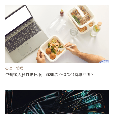
心理・睡眠
午餐後大腦自動休眠！你刻意不進食保持專注嗎？