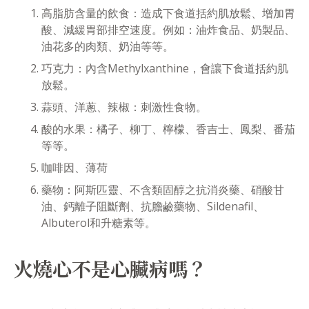
高脂肪含量的飲食：造成下食道括約肌放鬆、增加胃
酸、減緩胃部排空速度。例如：油炸食品、奶製品、
油花多的肉類、奶油等等。
巧克力：內含Methylxanthine，會讓下食道括約肌
放鬆。
蒜頭、洋蔥、辣椒：刺激性食物。
酸的水果：橘子、柳丁、檸檬、香吉士、鳳梨、番茄
等等。
咖啡因、薄荷
藥物：阿斯匹靈、不含類固醇之抗消炎藥、硝酸甘
油、鈣離子阻斷劑、抗膽鹼藥物、Sildenafil、
Albuterol和升糖素等。
火燒心不是心臟病嗎？