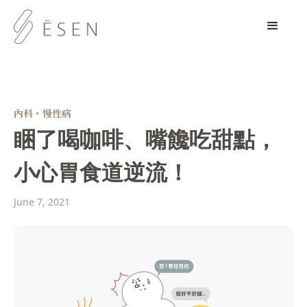
內科・慢性病
睏了喝咖啡、嘴饞吃甜點，
小心胃食道逆流！
June 7, 2021