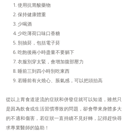
使用抗胃酸藥物
保持健康體重
少喝酒
少吃薄荷口味口香糖
別抽菸，包括電子菸
吃飽後兩小時盡量不要躺下
衣服別穿太緊，會增加腹部壓力
睡前三到四小時別吃東西
若睡前有火燒心、脹氣感，可以把頭抬高
從以上胃食道逆流的症狀和併發症就可以知道，雖然只
是因為飲食或生活習慣導致的問題，卻會帶來身體多大
的不適和傷害，若症狀一直持續不見好轉，記得趕快尋
求專業醫師的協助！