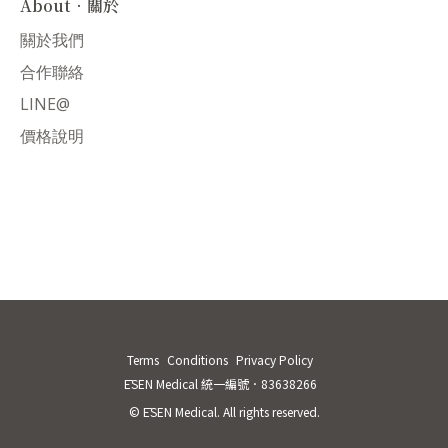
About．關於
關於我們
合作聯絡
LINE@
價格說明
Terms
Conditions
Privacy Policy
ĒSEN Medical 統一編號．83638266
© ĒSEN Medical. All rights reserved.