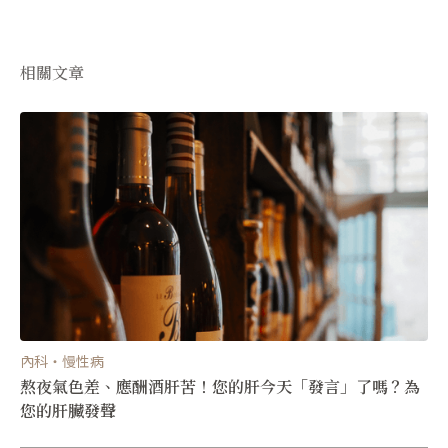
相關文章
內科・慢性病
熬夜氣色差、應酬酒肝苦！您的肝今天「發言」了嗎？為
您的肝臟發聲