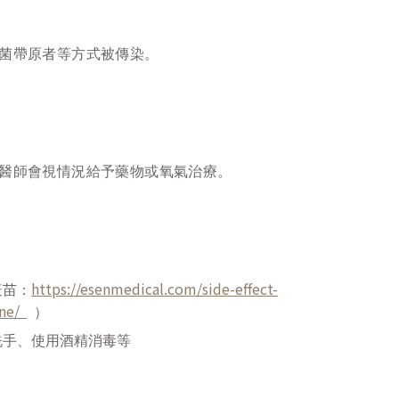
菌帶原者等方式被傳染。
醫師會視情況給予藥物或氧氣治療。
https://esenmedical.com/side-effect-
疫苗：
ine/
）
洗手、使用酒精消毒等