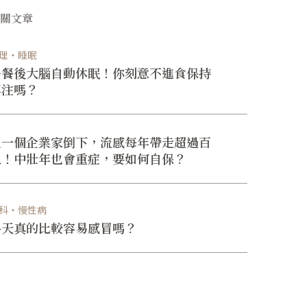
相關文章
理・睡眠
午餐後大腦自動休眠！你刻意不進食保持
專注嗎？
又一個企業家倒下，流感每年帶走超過百
人！中壯年也會重症，要如何自保？
科・慢性病
冬天真的比較容易感冒嗎？