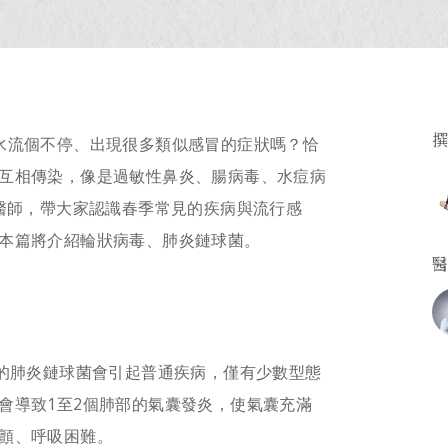
水流個不停、出現很多類似感冒的症狀嗎？恰
互相傳染，像是過敏性鼻炎、腸病毒、水痘病
葳醫師，帶大家認識春季常見的疾病與流行感
本篇將介紹輪狀病毒、肺炎鏈球菌。
數的肺炎鏈球菌會引起普通疾病，僅有少數型態
會導致1至2個肺部的氣囊發炎，使氣囊充滿
顫、呼吸困難。