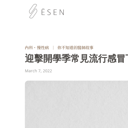
內科・慢性病
｜
你不知道的醫師故事
迎擊開學季常見流行感冒
March 7, 2022