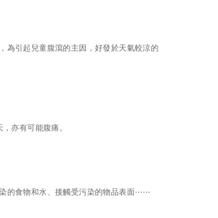
，為引起兒童腹瀉的主因，好發於天氣較涼的
天，亦有可能腹痛。
染的食物和水、接觸受污染的物品表面⋯⋯