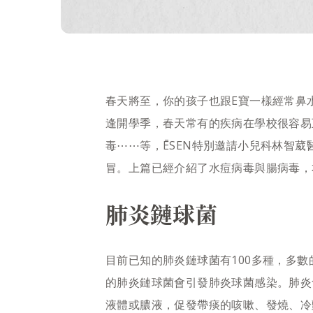
春天將至，你的孩子也跟E寶一樣經常鼻
逢開學季，春天常有的疾病在學校很容易
毒⋯⋯等，ĒSEN特別邀請小兒科林智
冒。上篇已經介紹了水痘病毒與腸病毒，
肺炎鏈球菌
目前已知的肺炎鏈球菌有100多種，多
的肺炎鏈球菌會引發肺炎球菌感染。肺炎
液體或膿液，促發帶痰的咳嗽、發燒、冷