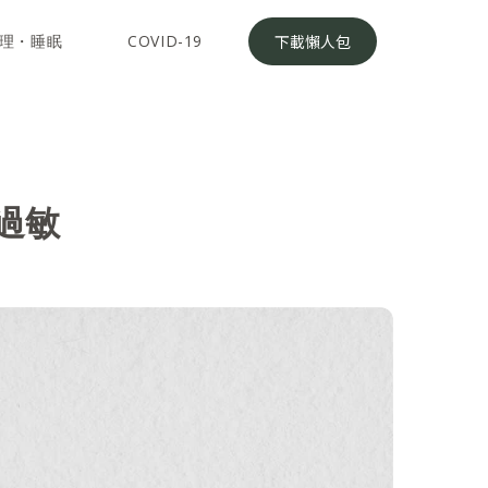
理・睡眠
COVID-19
下載懶人包
過敏