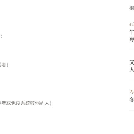
心
：
長者）
內
長者或免疫系統較弱的人）