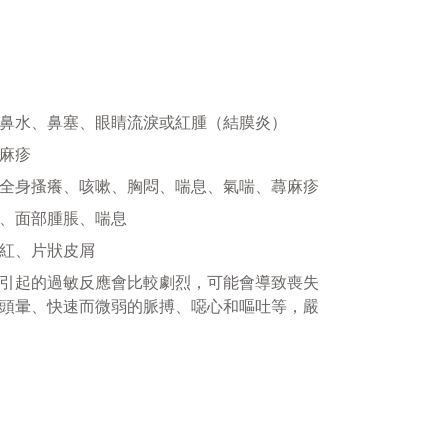
鼻水、鼻塞、眼睛流淚或紅腫（結膜炎）
麻疹
全身搔癢、咳嗽、胸悶、喘息、氣喘、蕁麻疹
、面部腫脹、喘息
紅、片狀皮屑
引起的過敏反應會比較劇烈，可能會導致喪失
頭暈、快速而微弱的脈搏、噁心和嘔吐等，嚴