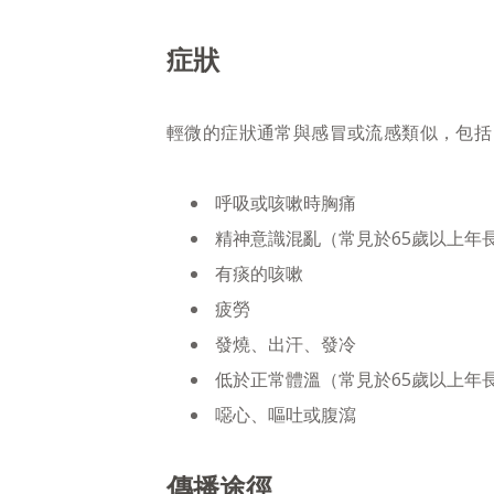
症狀
輕微的症狀通常與感冒或流感類似，包括
呼吸或咳嗽時胸痛
精神意識混亂（常見於65歲以上年
有痰的咳嗽
疲勞
發燒、出汗、發冷
低於正常體溫（常見於65歲以上年
噁心、嘔吐或腹瀉
傳播途徑