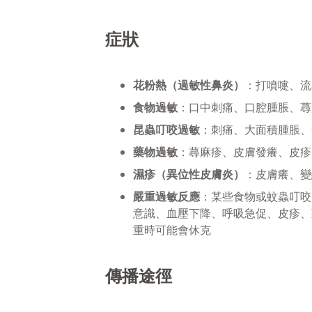
症狀
花粉熱（過敏性鼻炎）
：打噴嚏、流
食物過敏
：口中刺痛、口腔腫脹、蕁
昆蟲叮咬過敏
：刺痛、大面積腫脹、
藥物過敏
：蕁麻疹、皮膚發癢、皮疹
濕疹（異位性皮膚炎）
：皮膚癢、變
嚴重過敏反應
：某些食物或蚊蟲叮咬
意識、血壓下降、呼吸急促、皮疹、
重時可能會休克
傳播途徑