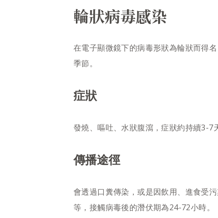
輪狀病毒感染
在電子顯微鏡下的病毒形狀為輪狀而得名
季節。
症狀
發燒、嘔吐、水狀腹瀉，症狀約持續3-7
傳播途徑
會透過口糞傳染，或是因飲用、進食受污
等，接觸病毒後的潛伏期為24-72小時。