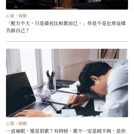
心理・睡眠
「壓力不大，只是最近比較累而已。」你是不是也常這樣
告訴自己？
心理・睡眠
一直補眠，還是很累？有時候，累不一定是睡不夠，是你