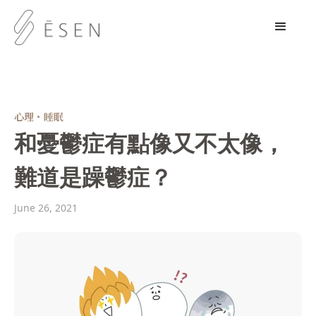
心理・睡眠
和憂鬱症有點像又不太像，
難道是躁鬱症？
June 26, 2021