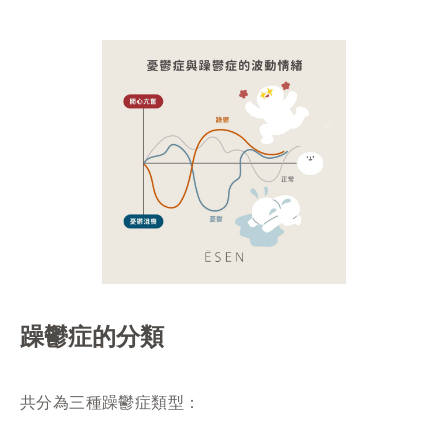
躁鬱症的分類
共分為三種躁鬱症類型：