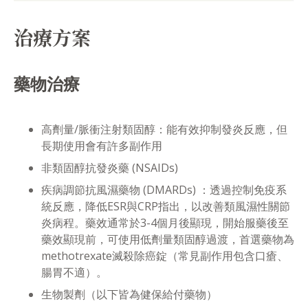
治療方案
藥物治療
高劑量/脈衝注射類固醇：能有效抑制發炎反應，但
長期使用會有許多副作用
非類固醇抗發炎藥 (NSAIDs)
疾病調節抗風濕藥物 (DMARDs) ：透過控制免疫系
統反應，降低ESR與CRP指出，以改善類風濕性關節
炎病程。藥效通常於3-4個月後顯現，開始服藥後至
藥效顯現前，可使用低劑量類固醇過渡，首選藥物為
methotrexate滅殺除癌錠（常見副作用包含口瘡、
腸胃不適）。
生物製劑（以下皆為健保給付藥物）