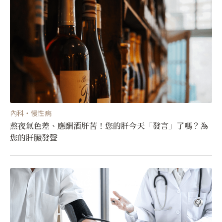
內科・慢性病
熬夜氣色差、應酬酒肝苦！您的肝今天「發言」了嗎？為
您的肝臟發聲