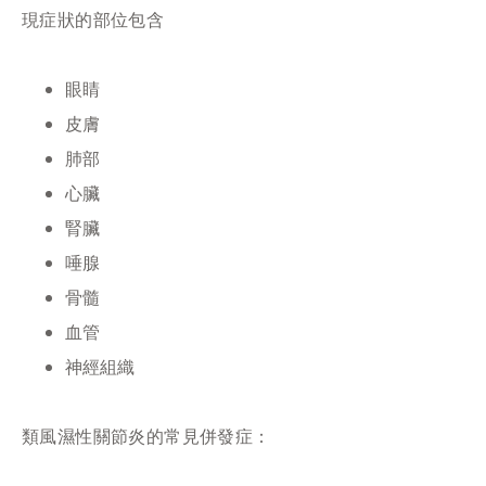
現症狀的部位包含
眼睛
皮膚
肺部
心臟
腎臟
唾腺
骨髓
血管
神經組織
類風濕性關節炎的常見併發症：