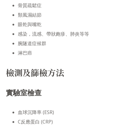
骨質疏鬆症
類風濕結節
眼乾與嘴乾
感染，流感、帶狀皰疹、肺炎等等
腕隧道症候群
淋巴癌
檢測及篩檢方法
實驗室檢查
血球沉降率 (ESR)
C反應蛋白 (CRP)