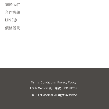
關於我們
合作聯絡
LINE@
價格說明
Terms
Conditions
Privacy Policy
ĒSEN Medical 統一編號．83638266
© ĒSEN Medical. All rights reserved.