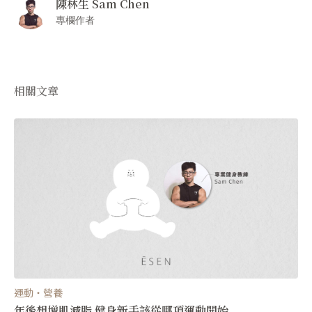
陳林生 Sam Chen
專欄作者
相關文章
運動・營養
年後想增肌減脂 健身新手該從哪項運動開始