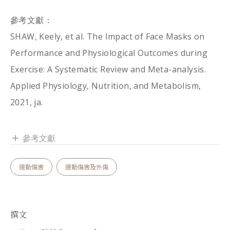
參考文獻：​
SHAW, Keely, et al. The Impact of Face Masks on
Performance and Physiological Outcomes during
Exercise: A Systematic Review and Meta-analysis.
Applied Physiology, Nutrition, and Metabolism,
2021, ja.​
參考文獻
add
運動傷害
運動傷害及外傷
撰文