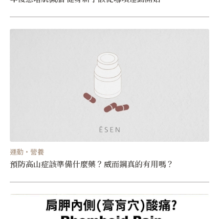
運動・營養
預防高山症該準備什麼藥？威而鋼真的有用嗎？