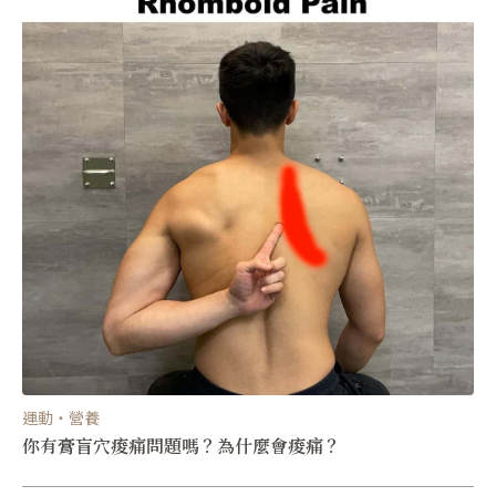
運動・營養
你有膏盲穴痠痛問題嗎？為什麼會痠痛？