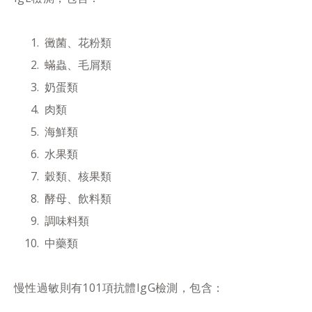
黴菌、花粉類
蟎蟲、毛屑類
奶蛋類
肉類
海鮮類
水果類
穀類、核果類
酵母、飲料類
調味料類
中藥類
慢性過敏則有101項抗體IgG檢測，包含：