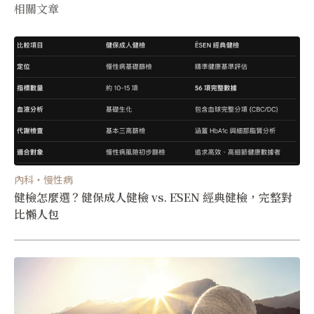
相關文章
內科・慢性病
健檢怎麼選？健保成人健檢 vs. ĒSEN 經典健檢，完整對
比懶人包