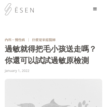
內科・慢性病
｜
什麼是家庭醫師
過敏就得把毛小孩送走嗎？
你還可以試試過敏原檢測
January 1, 2022