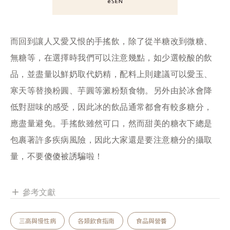
而回到讓人又愛又恨的手搖飲，除了從半糖改到微糖、
無糖等，在選擇時我們可以注意幾點，如少選較酸的飲
品，並盡量以鮮奶取代奶精，配料上則建議可以愛玉、
寒天等替換粉圓、芋圓等澱粉類食物。另外由於冰會降
低對甜味的感受，因此冰的飲品通常都會有較多糖分，
應盡量避免。手搖飲雖然可口，然而甜美的糖衣下總是
包裹著許多疾病風險，因此大家還是要注意糖分的攝取
量，不要傻傻被誘騙啦！
參考文獻
add
三高與慢性病
各類飲食指南
食品與營養