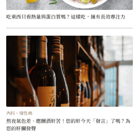
吃東西只看熱量與蛋白質嗎？這樣吃，擁有長效專注力
內科・慢性病
熬夜氣色差、應酬酒肝苦！您的肝今天「發言」了嗎？為
您的肝臟發聲