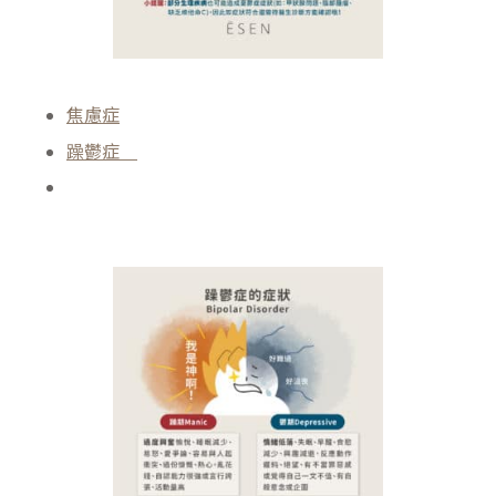
焦慮症
躁鬱症