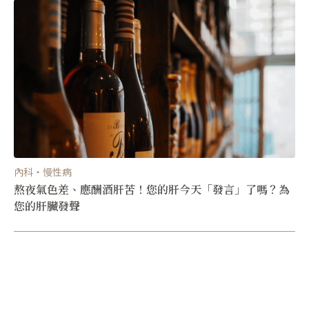
內科・慢性病
熬夜氣色差、應酬酒肝苦！您的肝今天「發言」了嗎？為
您的肝臟發聲