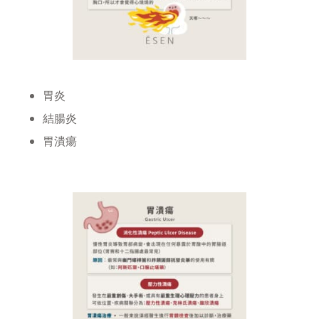
胃炎
結腸炎
胃潰瘍