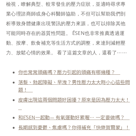
檢視，瞭解典型、較常發生的壓力症狀，並適時尋求專
業心理諮商師或身心科醫師協助，不但可以幫助我們剖
析導致身體健康出現警訊的壓力來源，也可以排除其他
可能同時存在的器質性問題。 ĒSEN也非常推薦透過運
動、按摩、飲食補充等生活方式的調整，來達到減輕壓
力、放鬆心情的效果。 看了這篇文章的人，還看了⋯⋯
你也常常頭痛嗎？壓力引起的頭痛有哪幾種？
落髮、勃起障礙、早洩？男性壓力太大時小心這些問
題！
皮膚出現這兩個問題好困擾？原來是因為壓力太大！
和ĒSEN一起動— 有氧運動好累喔… 一定要做嗎？
長期感到憂鬱、焦慮嗎？你得補充「快樂賀爾蒙」！