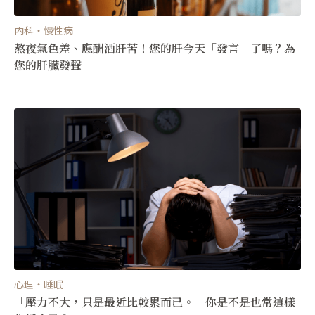
內科・慢性病
熬夜氣色差、應酬酒肝苦！您的肝今天「發言」了嗎？為
您的肝臟發聲
心理・睡眠
「壓力不大，只是最近比較累而已。」你是不是也常這樣