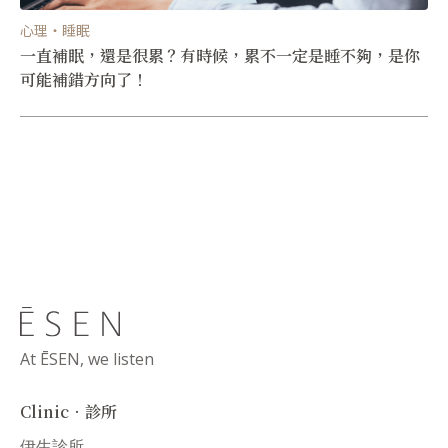
心理・睡眠
一直補眠，還是很累？有時候，累不一定是睡不夠，是你
可能補錯方向了！
At ĒSEN, we listen
Clinic．診所
伊生診所