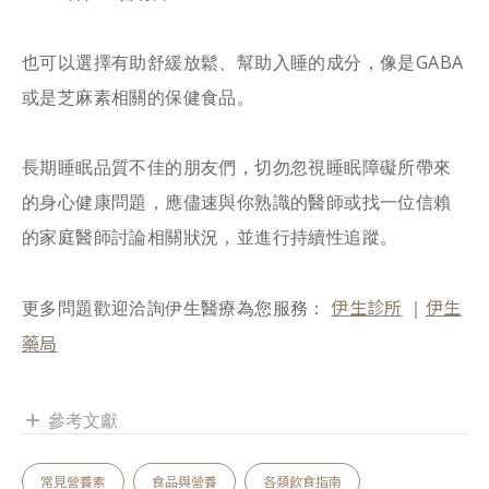
也可以選擇有助舒緩放鬆、幫助入睡的成分，像是GABA
或是芝麻素相關的保健食品。
長期睡眠品質不佳的朋友們，切勿忽視睡眠障礙所帶來
的身心健康問題，應儘速與你熟識的醫師或找一位信賴
的家庭醫師討論相關狀況，並進行持續性追蹤。
伊生診所
伊生
更多問題歡迎洽詢伊生醫療為您服務：
｜
藥局
參考文獻
add
常見營養素
食品與營養
各類飲食指南